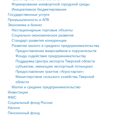
Формирование комфортной городской среды
Государственные услуги
Символика
муниципального округа Тверской области
Финансовое управление
Инициативное бюджетирование
Государственные услуги
Промышленность и АПК
Устав
Администрация Кашинского муниципального округа
Бюджет для граждан
Промышленность и АПК
Экономика и бизнес
Экономика и бизнес
Гостям округа
Тверской области
Имущество
Нестационарные торговые объекты
Социально-экономическое развитие
...
Туризм
Управление сельскими территориями
Выявление правообладателей ранее учтенных
Стандарт развития конкуренции
Развитие малого и среднего предпринимательства
Культура
Открытые данные
объектов недвижимости
Предоставление микрозаймов и поручительств
Фонда содействия предпринимательству
Образование
Работа с обращениями граждан
Имущественная поддержка субъектов малого и
Поддержка Центра экспорта Тверской области
субъектам, имеющим экспортный потенциал
Здравоохранение
Муниципальный контроль
среднего предпринимательства
Предоставление грантов «Агростартап»
Министерством сельского хозяйства Тверской
Социальная защита
Муниципальные услуги
Информационная поддержка субъектов малого и
области
Малое и среднее предпринимательство
Фотоальбом
Проекты административных регламентов
среднего предпринимательства
Инвестиции
ФМС
Антимонопольный комплаенс
Муниципальные программы
Социальный фонд России
Налоги
Противодействие коррупции
Контрольно-счетная палата
Пенсионный фонд