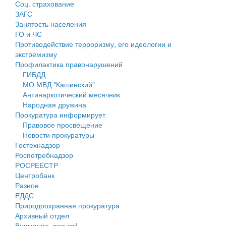
Соц. страхование
Персональные данные
ЗАГС
Занятость населения
Оценка регулирующего воздействия
ГО и ЧС
Противодействие терроризму, его идеологии и
Деятельность МУ
экстремизму
Профилактика правонарушений
Нормативы градостроительного проектирования
ГИБДД
МО МВД "Кашинский"
Правила землепользования и застройки
Антинаркотический месячник
Народная дружина
Генеральные планы
Прокуратура информирует
Правовое просвещение
Проекты планировки территории
Новости прокуратуры
Гостехнадзор
Собрание депутатов
Роспотребнадзор
РОСРЕЕСТР
Городское поселение
Центробанк
Разное
Сельские поселения
ЕДДС
Природоохранная прокуратура
Архивный отдел
Внимание, розыск!