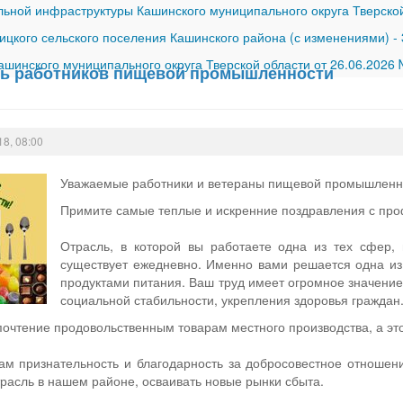
ной инфраструктуры Кашинского муниципального округа Тверской
ицкого сельского поселения Кашинского района (с изменениями)
-
шинского муниципального округа Тверской области от 26.06.2026
ень работников пищевой промышленности
18, 08:00
Уважаемые работники и ветераны пищевой промышленн
Примите самые теплые и искренние поздравления с пр
Отрасль, в которой вы работаете одна из тех сфер, 
существует ежедневно. Именно вами решается одна из
продуктами питания. Ваш труд имеет огромное значение
социальной стабильности, укрепления здоровья граждан
очтение продовольственным товарам местного производства, а это
ам признательность и благодарность за добросовестное отношени
расль в нашем районе, осваивать новые рынки сбыта.