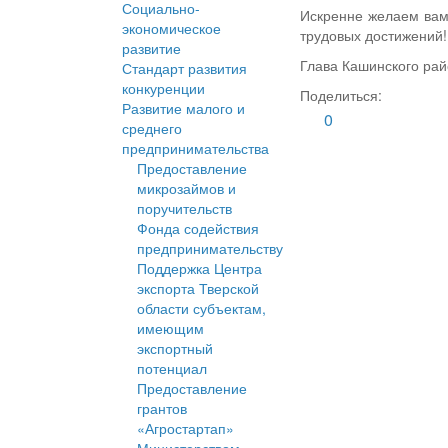
Социально-
Искренне желаем вам,
экономическое
трудовых достижений!
развитие
Глава Кашинского рай
Стандарт развития
конкуренции
Поделиться:
Развитие малого и
0
среднего
предпринимательства
Предоставление
микрозаймов и
поручительств
Фонда содействия
предпринимательству
Поддержка Центра
экспорта Тверской
области субъектам,
имеющим
экспортный
потенциал
Предоставление
грантов
«Агростартап»