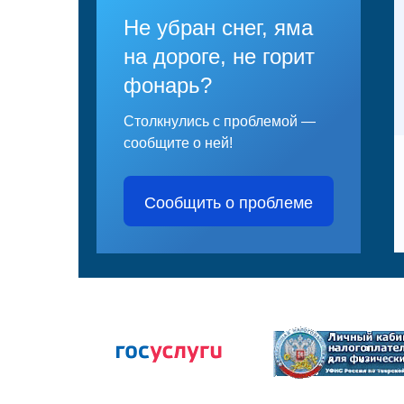
Не убран снег, яма
на дороге, не горит
фонарь?
Столкнулись с проблемой —
сообщите о ней!
Сообщить о проблеме