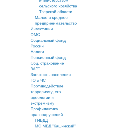
Министерством
сельского хозяйства
Тверской области
Малое и среднее
предпринимательство
Инвестиции
ФМС
Социальный фонд
России
Налоги
Пенсионный фонд
Соц. страхование
ЗАГС
Занятость населения
ГО и ЧС
Противодействие
терроризму, его
идеологии и
экстремизму
Профилактика
правонарушений
ГИБДД
МО МВД "Кашинский"