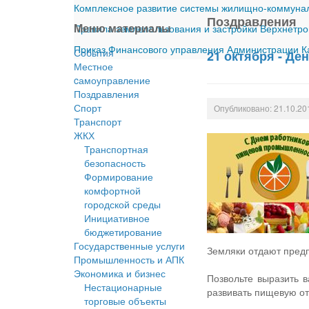
Комплексное развитие системы жилищно-коммуналь
Поздравления
Меню материалы
Правила землепользования и застройки Верхнетро
Приказ Финансового управления Администрации Ка
События
21 октября - Д
Местное
cамоуправление
Поздравления
Спорт
Опубликовано: 21.10.20
Транспорт
ЖКХ
Транспортная
безопасность
Формирование
комфортной
городской среды
Инициативное
бюджетирование
Государственные услуги
Земляки отдают предп
Промышленность и АПК
Экономика и бизнес
Позвольте выразить в
Нестационарные
развивать пищевую от
торговые объекты