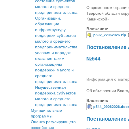
состояние субъектов
малого и среднего
О временном ограниче
предпринимательства
Тверской области окр
Организации,
Кашинской»
образующие
Вложения:
инфраструктуру
поддержки субъектов
p592_22062026.zip
малого и среднего
Постановление 
предпринимательства,
условия и порядок
№544
оказания таким
организациям
поддержки малого и
среднего
Информация о мате
предпринимательства
Имущественная
Об объявлении Благод
поддержка субъектов
малого и среднего
Вложения:
предпринимательства
p544_09062026.doc
Муниципальные
программы
Постановление 
Оценка регулирующего
воздействия