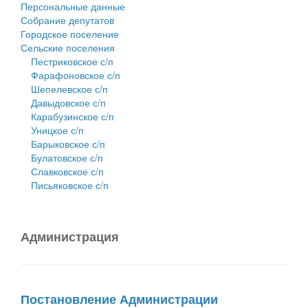
Персональные данные
Собрание депутатов
Городское поселение
Сельские поселения
Пестриковское с/п
Фарафоновское с/п
Шепелевское с/п
Давыдовское с/п
Карабузинское с/п
Уницкое с/п
Барыковское с/п
Булатовское с/п
Славковское с/п
Письяковское с/п
Администрация
Постановление Администрации