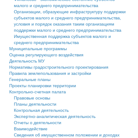
малого и среднего предпринимательства
Персональные данные
Организации, образующие инфраструктуру поддержки
субъектов малого и среднего предпринимательства,
Оценка регулирующего воздействия
условия и порядок оказания таким организациям
поддержки малого и среднего предпринимательства
Деятельность МУ
Имущественная поддержка субъектов малого и
среднего предпринимательства
Нормативы градостроительного проектирования
Муниципальные программы
Оценка регулирующего воздействия
Правила землепользования и застройки
Деятельность МУ
Нормативы градостроительного проектирования
Генеральные планы
Правила землепользования и застройки
Генеральные планы
Проекты планировки территории
Проекты планировки территории
Контрольно-счетная палата
Собрание депутатов
Правовые основы
Планы деятельности
Городское поселение
Контрольная деятельность
Экспертно-аналитическая деятельность
Сельские поселения
Отчеты о деятельности
Взаимодействие
Сведения об имущественном положении и доходах