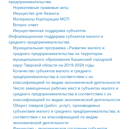
предпринимательства
Нормативные правовые акты
Государственные услуги
Символика
муниципального округа Тверской области
Финансовое управление
Имущество для бизнеса
Материалы Корпорации МСП
Промышленность и АПК
Устав
Администрация Кашинского муниципального округа
Бюджет для граждан
Вопрос-ответ
Имущественная поддержка субъектов
Экономика и бизнес
Гостям округа
Тверской области
Имущество
Информационная поддержка субъектов малого и
среднего предпринимательства
...
Туризм
Управление сельскими территориями
Выявление правообладателей ранее учтенных
Муниципальная программа «Развитие малого и
среднего предпринимательства на территории
Культура
Открытые данные
объектов недвижимости
муниципального образования Кашинский городской
округ Тверской области на 2019-2024 годы
Образование
Работа с обращениями граждан
Имущественная поддержка субъектов малого и
Количество субъектов малого и среднего
предпринимательства в соответствии с их
Здравоохранение
Муниципальный контроль
среднего предпринимательства
классификацией по видам экономической деятельности
Число замещенных рабочих мест в субъектах малого и
Социальная защита
Муниципальные услуги
Информационная поддержка субъектов малого и
среднего предпринимательства в соответствии с их
классификацией по видам экономической деятельности
Фотоальбом
Проекты административных регламентов
среднего предпринимательства
Оборот товаров (работ, услуг), производимых
субъектами малого и среднего предпринимательства, в
Антимонопольный комплаенс
Муниципальные программы
соответствии с их классификацией по видам
экономической деятельности
Противодействие коррупции
Контрольно-счетная палата
Финансово - экономическое состояние субъектов