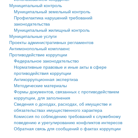
Муниципальный контроль
Персональные данные
Муниципальный земельный контроль
Профилактика нарушений требований
Оценка регулирующего воздействия
законодательства
Муниципальный жилищный контроль
Деятельность МУ
Муниципальные услуги
Проекты административных регламентов
Нормативы градостроительного проектирования
Антимонопольный комплаенс
Противодействие коррупции
Правила землепользования и застройки
Федеральное законодательство
Нормативные правовые и иные акты в сфере
Генеральные планы
противодействия коррупции
Антикоррупционная экспертиза
Проекты планировки территории
Методические материалы
Формы документов, связанных с противодействием
Собрание депутатов
коррупции, для заполнения
Сведения о доходах, расходах, об имуществе и
Городское поселение
обязательствах имущественного характера
Комиссия по соблюдению требований к служебному
Сельские поселения
поведению и урегулированию конфликтов интересов
Обратная связь для сообщений о фактах коррупции