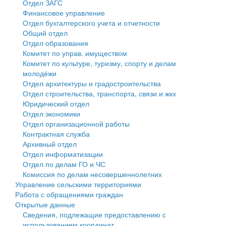
Отдел ЗАГС
Финансовое управление
Государственные услуги
Символика
муниципального округа Тверской области
Финансовое управление
Отдел бухгалтерского учета и отчетности
Общий отдел
Промышленность и АПК
Устав
Администрация Кашинского муниципального округа
Бюджет для граждан
Отдел образования
Комитет по управ. имуществом
Экономика и бизнес
Гостям округа
Тверской области
Имущество
Комитет по культуре, туризму, спорту и делам
молодёжи
...
Туризм
Управление сельскими территориями
Выявление правообладателей ранее учтенных
Отдел архитектуры и градостроительства
Отдел строительства, транспорта, связи и жкх
Культура
Открытые данные
объектов недвижимости
Юридический отдел
Отдел экономики
Образование
Работа с обращениями граждан
Имущественная поддержка субъектов малого и
Отдел организационной работы
Контрактная служба
Здравоохранение
Муниципальный контроль
среднего предпринимательства
Архивный отдел
Отдел информатизации
Социальная защита
Муниципальные услуги
Информационная поддержка субъектов малого и
Отдел по делам ГО и ЧС
Комиссия по делам несовершеннолетних
Фотоальбом
Проекты административных регламентов
среднего предпринимательства
Управление сельскими территориями
Работа с обращениями граждан
Антимонопольный комплаенс
Муниципальные программы
Открытые данные
Сведения, подлежащие предоставлению с
Противодействие коррупции
Контрольно-счетная палата
использованием координат