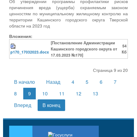
Об утверждении программы профилактики рисков
причинения вреда (ущерба) охраняемым законом
ценностям по муниципальному жилищному контролю на
территории Кашинского городского округа Тверской
области на 2023 год
Вложения:
[Постановление Администрации
54
Кашинского городского округа от
p170_17032023.docx
Кб
17.03.2023 №170]
Страница 9 из 20
В начало
Назад
4
5
6
7
8
9
10
11
12
13
Вперед
В конец