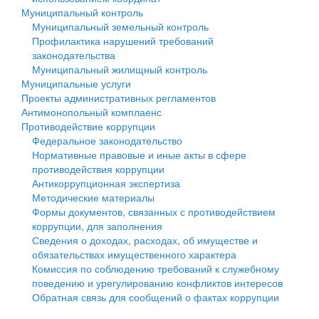
Муниципальный контроль
Персональные данные
Муниципальный земельный контроль
Профилактика нарушений требований
Оценка регулирующего воздействия
законодательства
Муниципальный жилищный контроль
Деятельность МУ
Муниципальные услуги
Проекты административных регламентов
Нормативы градостроительного проектирования
Антимонопольный комплаенс
Противодействие коррупции
Правила землепользования и застройки
Федеральное законодательство
Нормативные правовые и иные акты в сфере
Генеральные планы
противодействия коррупции
Антикоррупционная экспертиза
Проекты планировки территории
Методические материалы
Формы документов, связанных с противодействием
Собрание депутатов
коррупции, для заполнения
Сведения о доходах, расходах, об имуществе и
Городское поселение
обязательствах имущественного характера
Комиссия по соблюдению требований к служебному
Сельские поселения
поведению и урегулированию конфликтов интересов
Обратная связь для сообщений о фактах коррупции