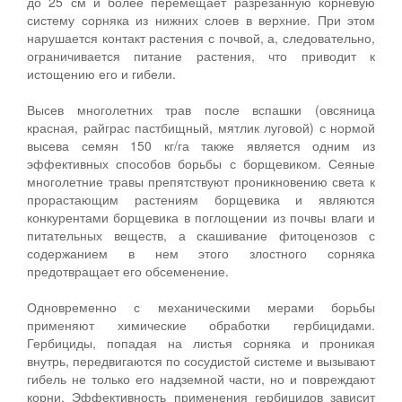
до 25 см и более перемещает разрезанную корневую
систему сорняка из нижних слоев в верхние. При этом
нарушается контакт растения с почвой, а, следовательно,
ограничивается питание растения, что приводит к
истощению его и гибели.
Высев многолетних трав после вспашки (овсяница
красная, райграс пастбищный, мятлик луговой) с нормой
высева семян 150 кг/га также является одним из
эффективных способов борьбы с борщевиком. Сеяные
многолетние травы препятствуют проникновению света к
прорастающим растениям борщевика и являются
конкурентами борщевика в поглощении из почвы влаги и
питательных веществ, а скашивание фитоценозов с
содержанием в нем этого злостного сорняка
предотвращает его обсеменение.
Одновременно с механическими мерами борьбы
применяют химические обработки гербицидами.
Гербициды, попадая на листья сорняка и проникая
внутрь, передвигаются по сосудистой системе и вызывают
гибель не только его надземной части, но и повреждают
корни. Эффективность применения гербицидов зависит