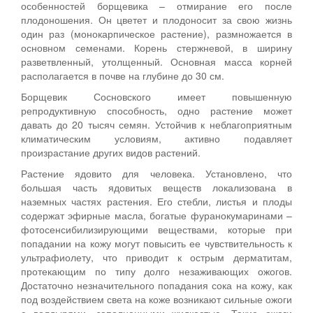
особенностей борщевика – отмирание его после
плодоношения. Он цветет и плодоносит за свою жизнь
один раз (монокарпическое растение), размножается в
основном семенами. Корень стержневой, в ширину
разветвленный, утолщенный. Основная масса корней
располагается в почве на глубине до 30 см.
Борщевик Сосновского имеет повышенную
репродуктивную способность, одно растение может
давать до 20 тысяч семян. Устойчив к неблагоприятным
климатическим условиям, активно подавляет
произрастание других видов растений.
Растение ядовито для человека. Установлено, что
большая часть ядовитых веществ локализована в
наземных частях растения. Его стебли, листья и плоды
содержат эфирные масла, богатые фуранокумаринами –
фотосенсибилизирующими веществами, которые при
попадании на кожу могут повысить ее чувствительность к
ультрафиолету, что приводит к острым дерматитам,
протекающим по типу долго незаживающих ожогов.
Достаточно незначительного попадания сока на кожу, как
под воздействием света на коже возникают сильные ожоги
с волдырями, заполненными жидкостью. Такие ожоги