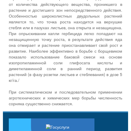
от количества действующего вещества, проникшего в
растение и достигшего зон непосредственного действия.
Особенностью широколистных двудольных растений
является то, что точка роста находится на верхушке
стебля или в пазухах листьев, она открыта и незащищена.
При опрыскивании капли гербицида легко попадают на
незащищенную точку роста, в результате действия яда
она отмирает и растение приостанавливает свой рост и
развитие. Наиболее эффективно в борьбе с борщевиком
показало использование баковой смеси на основе
изопропиламинной соли глифосата кислоты и
диметиламинной соли в ранний период развития
растений (в фазу розетки листьев и стеблевания) в дозе 5
кг/га./
При систематическом и последовательном применении
агротехнических и химических мер борьбы численность
сорняка существенно снижается.