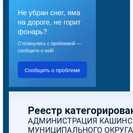
Не убран снег, яма
на дороге, не горит
фонарь?
Столкнулись с проблемой —
сообщите о ней!
Сообщить о проблеме