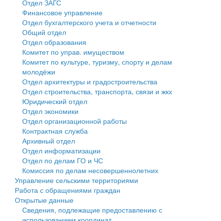
Отдел ЗАГС
Финансовое управление
Государственные услуги
Символика
муниципального округа Тверской области
Финансовое управление
Отдел бухгалтерского учета и отчетности
Общий отдел
Промышленность и АПК
Устав
Администрация Кашинского муниципального округа
Бюджет для граждан
Отдел образования
Комитет по управ. имуществом
Экономика и бизнес
Гостям округа
Тверской области
Имущество
Комитет по культуре, туризму, спорту и делам
молодёжи
...
Туризм
Управление сельскими территориями
Выявление правообладателей ранее учтенных
Отдел архитектуры и градостроительства
Отдел строительства, транспорта, связи и жкх
Культура
Открытые данные
объектов недвижимости
Юридический отдел
Отдел экономики
Образование
Работа с обращениями граждан
Имущественная поддержка субъектов малого и
Отдел организационной работы
Контрактная служба
Здравоохранение
Муниципальный контроль
среднего предпринимательства
Архивный отдел
Отдел информатизации
Социальная защита
Муниципальные услуги
Информационная поддержка субъектов малого и
Отдел по делам ГО и ЧС
Комиссия по делам несовершеннолетних
Фотоальбом
Проекты административных регламентов
среднего предпринимательства
Управление сельскими территориями
Работа с обращениями граждан
Антимонопольный комплаенс
Муниципальные программы
Открытые данные
Сведения, подлежащие предоставлению с
Противодействие коррупции
Контрольно-счетная палата
использованием координат