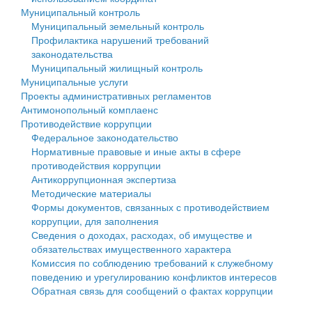
Муниципальный контроль
Персональные данные
Муниципальный земельный контроль
Профилактика нарушений требований
Оценка регулирующего воздействия
законодательства
Муниципальный жилищный контроль
Деятельность МУ
Муниципальные услуги
Проекты административных регламентов
Нормативы градостроительного проектирования
Антимонопольный комплаенс
Противодействие коррупции
Правила землепользования и застройки
Федеральное законодательство
Нормативные правовые и иные акты в сфере
Генеральные планы
противодействия коррупции
Антикоррупционная экспертиза
Проекты планировки территории
Методические материалы
Формы документов, связанных с противодействием
Собрание депутатов
коррупции, для заполнения
Сведения о доходах, расходах, об имуществе и
Городское поселение
обязательствах имущественного характера
Комиссия по соблюдению требований к служебному
Сельские поселения
поведению и урегулированию конфликтов интересов
Обратная связь для сообщений о фактах коррупции