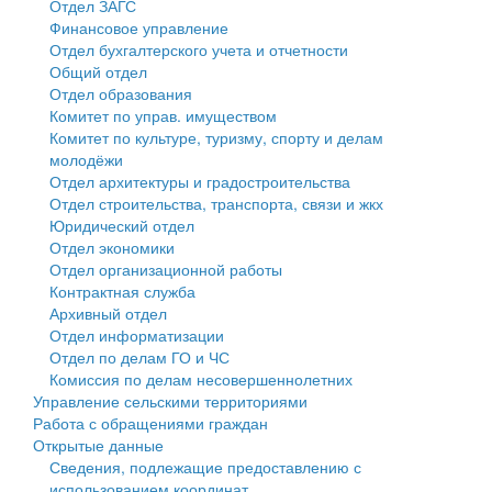
Отдел ЗАГС
Финансовое управление
Государственные услуги
Символика
муниципального округа Тверской области
Финансовое управление
Отдел бухгалтерского учета и отчетности
Общий отдел
Промышленность и АПК
Устав
Администрация Кашинского муниципального округа
Бюджет для граждан
Отдел образования
Комитет по управ. имуществом
Экономика и бизнес
Гостям округа
Тверской области
Имущество
Комитет по культуре, туризму, спорту и делам
молодёжи
...
Туризм
Управление сельскими территориями
Выявление правообладателей ранее учтенных
Отдел архитектуры и градостроительства
Отдел строительства, транспорта, связи и жкх
Культура
Открытые данные
объектов недвижимости
Юридический отдел
Отдел экономики
Образование
Работа с обращениями граждан
Имущественная поддержка субъектов малого и
Отдел организационной работы
Контрактная служба
Здравоохранение
Муниципальный контроль
среднего предпринимательства
Архивный отдел
Отдел информатизации
Социальная защита
Муниципальные услуги
Информационная поддержка субъектов малого и
Отдел по делам ГО и ЧС
Комиссия по делам несовершеннолетних
Фотоальбом
Проекты административных регламентов
среднего предпринимательства
Управление сельскими территориями
Работа с обращениями граждан
Антимонопольный комплаенс
Муниципальные программы
Открытые данные
Сведения, подлежащие предоставлению с
Противодействие коррупции
Контрольно-счетная палата
использованием координат