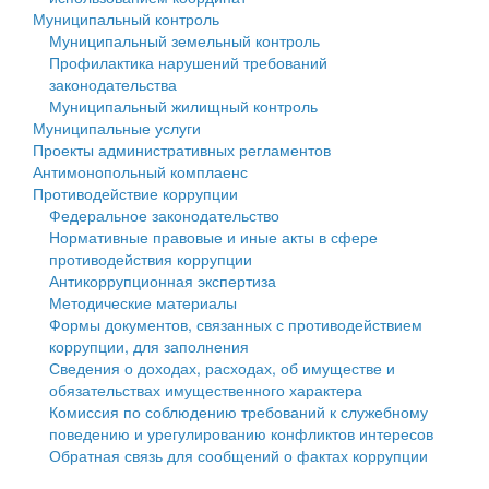
Муниципальный контроль
Персональные данные
Муниципальный земельный контроль
Профилактика нарушений требований
Оценка регулирующего воздействия
законодательства
Муниципальный жилищный контроль
Деятельность МУ
Муниципальные услуги
Проекты административных регламентов
Нормативы градостроительного проектирования
Антимонопольный комплаенс
Противодействие коррупции
Правила землепользования и застройки
Федеральное законодательство
Нормативные правовые и иные акты в сфере
Генеральные планы
противодействия коррупции
Антикоррупционная экспертиза
Проекты планировки территории
Методические материалы
Формы документов, связанных с противодействием
Собрание депутатов
коррупции, для заполнения
Сведения о доходах, расходах, об имуществе и
Городское поселение
обязательствах имущественного характера
Комиссия по соблюдению требований к служебному
Сельские поселения
поведению и урегулированию конфликтов интересов
Обратная связь для сообщений о фактах коррупции