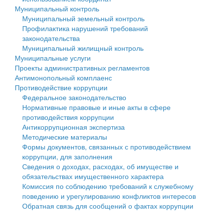
Муниципальный контроль
Персональные данные
Муниципальный земельный контроль
Профилактика нарушений требований
Оценка регулирующего воздействия
законодательства
Муниципальный жилищный контроль
Деятельность МУ
Муниципальные услуги
Проекты административных регламентов
Нормативы градостроительного проектирования
Антимонопольный комплаенс
Противодействие коррупции
Правила землепользования и застройки
Федеральное законодательство
Нормативные правовые и иные акты в сфере
Генеральные планы
противодействия коррупции
Антикоррупционная экспертиза
Проекты планировки территории
Методические материалы
Формы документов, связанных с противодействием
Собрание депутатов
коррупции, для заполнения
Сведения о доходах, расходах, об имуществе и
Городское поселение
обязательствах имущественного характера
Комиссия по соблюдению требований к служебному
Сельские поселения
поведению и урегулированию конфликтов интересов
Обратная связь для сообщений о фактах коррупции