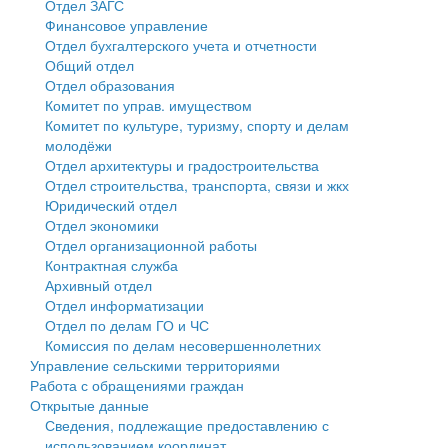
Отдел ЗАГС
Финансовое управление
Государственные услуги
Символика
муниципального округа Тверской области
Финансовое управление
Отдел бухгалтерского учета и отчетности
Общий отдел
Промышленность и АПК
Устав
Администрация Кашинского муниципального округа
Бюджет для граждан
Отдел образования
Комитет по управ. имуществом
Экономика и бизнес
Гостям округа
Тверской области
Имущество
Комитет по культуре, туризму, спорту и делам
молодёжи
...
Туризм
Управление сельскими территориями
Выявление правообладателей ранее учтенных
Отдел архитектуры и градостроительства
Отдел строительства, транспорта, связи и жкх
Культура
Открытые данные
объектов недвижимости
Юридический отдел
Отдел экономики
Образование
Работа с обращениями граждан
Имущественная поддержка субъектов малого и
Отдел организационной работы
Контрактная служба
Здравоохранение
Муниципальный контроль
среднего предпринимательства
Архивный отдел
Отдел информатизации
Социальная защита
Муниципальные услуги
Информационная поддержка субъектов малого и
Отдел по делам ГО и ЧС
Комиссия по делам несовершеннолетних
Фотоальбом
Проекты административных регламентов
среднего предпринимательства
Управление сельскими территориями
Работа с обращениями граждан
Антимонопольный комплаенс
Муниципальные программы
Открытые данные
Сведения, подлежащие предоставлению с
Противодействие коррупции
Контрольно-счетная палата
использованием координат