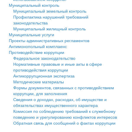
Муниципальный контроль
Персональные данные
Муниципальный земельный контроль
Профилактика нарушений требований
Оценка регулирующего воздействия
законодательства
Муниципальный жилищный контроль
Деятельность МУ
Муниципальные услуги
Проекты административных регламентов
Нормативы градостроительного проектирования
Антимонопольный комплаенс
Противодействие коррупции
Правила землепользования и застройки
Федеральное законодательство
Нормативные правовые и иные акты в сфере
Генеральные планы
противодействия коррупции
Антикоррупционная экспертиза
Проекты планировки территории
Методические материалы
Формы документов, связанных с противодействием
Собрание депутатов
коррупции, для заполнения
Сведения о доходах, расходах, об имуществе и
Городское поселение
обязательствах имущественного характера
Комиссия по соблюдению требований к служебному
Сельские поселения
поведению и урегулированию конфликтов интересов
Обратная связь для сообщений о фактах коррупции