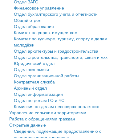
Отдел ЗАГС
Финансовое управление
Государственные услуги
Символика
муниципального округа Тверской области
Финансовое управление
Отдел бухгалтерского учета и отчетности
Общий отдел
Промышленность и АПК
Устав
Администрация Кашинского муниципального округа
Бюджет для граждан
Отдел образования
Комитет по управ. имуществом
Экономика и бизнес
Гостям округа
Тверской области
Имущество
Комитет по культуре, туризму, спорту и делам
молодёжи
...
Туризм
Управление сельскими территориями
Выявление правообладателей ранее учтенных
Отдел архитектуры и градостроительства
Отдел строительства, транспорта, связи и жкх
Культура
Открытые данные
объектов недвижимости
Юридический отдел
Отдел экономики
Образование
Работа с обращениями граждан
Имущественная поддержка субъектов малого и
Отдел организационной работы
Контрактная служба
Здравоохранение
Муниципальный контроль
среднего предпринимательства
Архивный отдел
Отдел информатизации
Социальная защита
Муниципальные услуги
Информационная поддержка субъектов малого и
Отдел по делам ГО и ЧС
Комиссия по делам несовершеннолетних
Фотоальбом
Проекты административных регламентов
среднего предпринимательства
Управление сельскими территориями
Работа с обращениями граждан
Антимонопольный комплаенс
Муниципальные программы
Открытые данные
Сведения, подлежащие предоставлению с
Противодействие коррупции
Контрольно-счетная палата
использованием координат