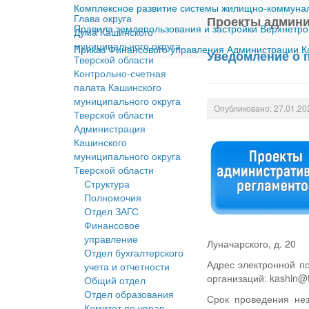
Комплексное развитие системы жилищно-коммуналь
Глава округа
Проекты админи
Правила землепользования и застройки Верхнетро
Дума Кашинского
муниципального округа
Приказ Финансового управления Администрации Ка
Уведомление о 
Тверской области
Контрольно-счетная
палата Кашинского
муниципального округа
Опубликовано: 27.01.20
Тверской области
Администрация
Кашинского
муниципального округа
Тверской области
Структура
Полномочия
Отдел ЗАГС
Финансовое
управление
Луначарского, д. 20
Отдел бухгалтерского
Адрес электронной п
учета и отчетности
организаций: kashin@t
Общий отдел
Отдел образования
Срок проведения нез
Комитет по управ.