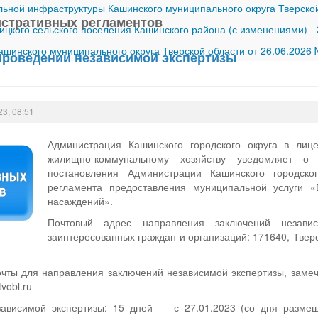
ной инфраструктуры Кашинского муниципального округа Тверской
стративных регламентов
ицкого сельского поселения Кашинского района (с изменениями)
-
шинского муниципального округа Тверской области от 26.06.2026
проведении независимой экспертизы
23, 08:51
Администрация Кашинского городского округа в лице
жилищно-коммунальному хозяйству уведомляет о 
постановления Администрации Кашинского городско
регламента предоставления муниципальной услуги 
насаждений».
Почтовый адрес направления заключений незави
заинтересованных граждан и организаций: 171640, Тверск
очты для направления заключений независимой экспертизы, заме
vobl.ru
ависимой экспертизы: 15 дней — с 27.01.2023 (со дня разме