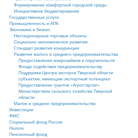
Формирование комфортной городской среды
Государственные услуги
Символика
муниципального округа Тверской области
Финансовое управление
Инициативное бюджетирование
Государственные услуги
Промышленность и АПК
Устав
Администрация Кашинского муниципального округа
Бюджет для граждан
Промышленность и АПК
Экономика и бизнес
Экономика и бизнес
Гостям округа
Тверской области
Имущество
Нестационарные торговые объекты
Социально-экономическое развитие
...
Туризм
Управление сельскими территориями
Выявление правообладателей ранее учтенных
Стандарт развития конкуренции
Развитие малого и среднего предпринимательства
Культура
Открытые данные
объектов недвижимости
Предоставление микрозаймов и поручительств
Фонда содействия предпринимательству
Образование
Работа с обращениями граждан
Имущественная поддержка субъектов малого и
Поддержка Центра экспорта Тверской области
субъектам, имеющим экспортный потенциал
Здравоохранение
Муниципальный контроль
среднего предпринимательства
Предоставление грантов «Агростартап»
Министерством сельского хозяйства Тверской
Социальная защита
Муниципальные услуги
Информационная поддержка субъектов малого и
области
Малое и среднее предпринимательство
Фотоальбом
Проекты административных регламентов
среднего предпринимательства
Инвестиции
ФМС
Антимонопольный комплаенс
Муниципальные программы
Социальный фонд России
Налоги
Противодействие коррупции
Контрольно-счетная палата
Пенсионный фонд