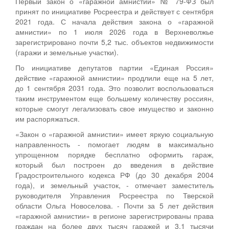
Первый закон о «гаражной амнистии» № 79-ФЗ был
принят по инициативе Росреестра и действует с сентября
2021 года. С начала действия закона о «гаражной
амнистии» по 1 июля 2026 года в Верхневолжье
зарегистрировано почти 5,2 тыс. объектов недвижимости
(гаражи и земельные участки).
По инициативе депутатов партии «Единая Россия»
действие «гаражной амнистии» продлили еще на 5 лет,
до 1 сентября 2031 года. Это позволит воспользоваться
таким инструментом еще большему количеству россиян,
которые смогут легализовать свое имущество и законно
им распоряжаться.
«Закон о «гаражной амнистии» имеет яркую социальную
направленность - помогает людям в максимально
упрощенном порядке бесплатно оформить гараж,
который был построен до введения в действие
Градостроительного кодекса РФ (до 30 декабря 2004
года), и земельный участок, - отмечает заместитель
руководителя Управления Росреестра по Тверской
области Ольга Новоселова. - Почти за 5 лет действия
«гаражной амнистии» в регионе зарегистрированы права
граждан на более двух тысяч гаражей и 3,1 тысячи