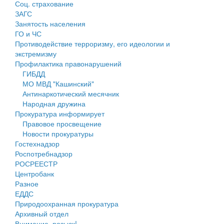
Соц. страхование
Персональные данные
ЗАГС
Занятость населения
Оценка регулирующего воздействия
ГО и ЧС
Противодействие терроризму, его идеологии и
Деятельность МУ
экстремизму
Профилактика правонарушений
Нормативы градостроительного проектирования
ГИБДД
МО МВД "Кашинский"
Правила землепользования и застройки
Антинаркотический месячник
Народная дружина
Генеральные планы
Прокуратура информирует
Правовое просвещение
Проекты планировки территории
Новости прокуратуры
Гостехнадзор
Собрание депутатов
Роспотребнадзор
РОСРЕЕСТР
Городское поселение
Центробанк
Разное
Сельские поселения
ЕДДС
Природоохранная прокуратура
Архивный отдел
Внимание, розыск!