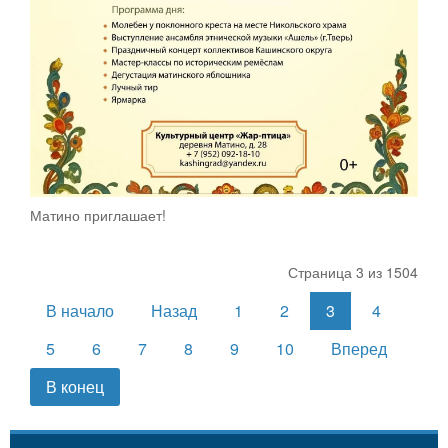
Матино приглашает!
Страница 3 из 1504
В начало
Назад
1
2
3
4
5
6
7
8
9
10
Вперед
В конец