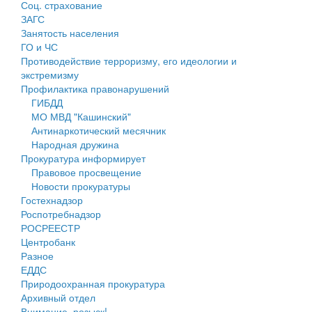
Соц. страхование
Персональные данные
ЗАГС
Занятость населения
Оценка регулирующего воздействия
ГО и ЧС
Противодействие терроризму, его идеологии и
Деятельность МУ
экстремизму
Профилактика правонарушений
Нормативы градостроительного проектирования
ГИБДД
МО МВД "Кашинский"
Правила землепользования и застройки
Антинаркотический месячник
Народная дружина
Генеральные планы
Прокуратура информирует
Правовое просвещение
Проекты планировки территории
Новости прокуратуры
Гостехнадзор
Собрание депутатов
Роспотребнадзор
РОСРЕЕСТР
Городское поселение
Центробанк
Разное
Сельские поселения
ЕДДС
Природоохранная прокуратура
Архивный отдел
Внимание, розыск!