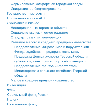
Формирование комфортной городской среды
Государственные услуги
Символика
муниципального округа Тверской области
Финансовое управление
Инициативное бюджетирование
Государственные услуги
Промышленность и АПК
Устав
Администрация Кашинского муниципального округа
Бюджет для граждан
Промышленность и АПК
Экономика и бизнес
Экономика и бизнес
Гостям округа
Тверской области
Имущество
Нестационарные торговые объекты
Социально-экономическое развитие
...
Туризм
Управление сельскими территориями
Выявление правообладателей ранее учтенных
Стандарт развития конкуренции
Развитие малого и среднего предпринимательства
Культура
Открытые данные
объектов недвижимости
Предоставление микрозаймов и поручительств
Фонда содействия предпринимательству
Образование
Работа с обращениями граждан
Имущественная поддержка субъектов малого и
Поддержка Центра экспорта Тверской области
субъектам, имеющим экспортный потенциал
Здравоохранение
Муниципальный контроль
среднего предпринимательства
Предоставление грантов «Агростартап»
Министерством сельского хозяйства Тверской
Социальная защита
Муниципальные услуги
Информационная поддержка субъектов малого и
области
Малое и среднее предпринимательство
Фотоальбом
Проекты административных регламентов
среднего предпринимательства
Инвестиции
ФМС
Антимонопольный комплаенс
Муниципальные программы
Социальный фонд России
Налоги
Противодействие коррупции
Контрольно-счетная палата
Пенсионный фонд