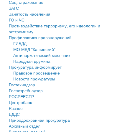
Соц. страхование
Персональные данные
ЗАГС
Занятость населения
Оценка регулирующего воздействия
ГО и ЧС
Противодействие терроризму, его идеологии и
Деятельность МУ
экстремизму
Профилактика правонарушений
Нормативы градостроительного проектирования
ГИБДД
МО МВД "Кашинский"
Правила землепользования и застройки
Антинаркотический месячник
Народная дружина
Генеральные планы
Прокуратура информирует
Правовое просвещение
Проекты планировки территории
Новости прокуратуры
Гостехнадзор
Собрание депутатов
Роспотребнадзор
РОСРЕЕСТР
Городское поселение
Центробанк
Разное
Сельские поселения
ЕДДС
Природоохранная прокуратура
Архивный отдел
Внимание, розыск!