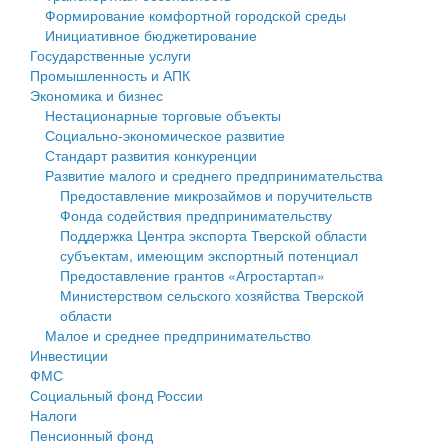
Формирование комфортной городской среды
Государственные услуги
Символика
муниципального округа Тверской области
Финансовое управление
Инициативное бюджетирование
Государственные услуги
Промышленность и АПК
Устав
Администрация Кашинского муниципального округа
Бюджет для граждан
Промышленность и АПК
Экономика и бизнес
Экономика и бизнес
Гостям округа
Тверской области
Имущество
Нестационарные торговые объекты
Социально-экономическое развитие
...
Туризм
Управление сельскими территориями
Выявление правообладателей ранее учтенных
Стандарт развития конкуренции
Развитие малого и среднего предпринимательства
Культура
Открытые данные
объектов недвижимости
Предоставление микрозаймов и поручительств
Фонда содействия предпринимательству
Образование
Работа с обращениями граждан
Имущественная поддержка субъектов малого и
Поддержка Центра экспорта Тверской области
субъектам, имеющим экспортный потенциал
Здравоохранение
Муниципальный контроль
среднего предпринимательства
Предоставление грантов «Агростартап»
Министерством сельского хозяйства Тверской
Социальная защита
Муниципальные услуги
Информационная поддержка субъектов малого и
области
Малое и среднее предпринимательство
Фотоальбом
Проекты административных регламентов
среднего предпринимательства
Инвестиции
ФМС
Антимонопольный комплаенс
Муниципальные программы
Социальный фонд России
Налоги
Противодействие коррупции
Контрольно-счетная палата
Пенсионный фонд