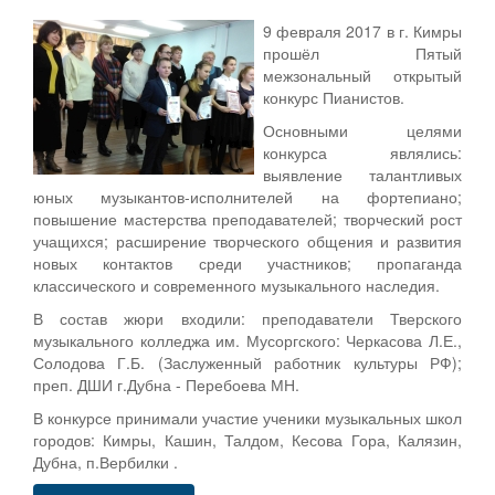
9 февраля 2017 в г. Кимры
прошёл Пятый
межзональный открытый
конкурс Пианистов.
Основными целями
конкурса являлись:
выявление талантливых
юных музыкантов-исполнителей на фортепиано;
повышение мастерства преподавателей; творческий рост
учащихся; расширение творческого общения и развития
новых контактов среди участников; пропаганда
классического и современного музыкального наследия.
В состав жюри входили: преподаватели Тверского
музыкального колледжа им. Мусоргского: Черкасова Л.Е.,
Солодова Г.Б. (Заслуженный работник культуры РФ);
преп. ДШИ г.Дубна - Перебоева МН.
В конкурсе принимали участие ученики музыкальных школ
городов: Кимры, Кашин, Талдом, Кесова Гора, Калязин,
Дубна, п.Вербилки .