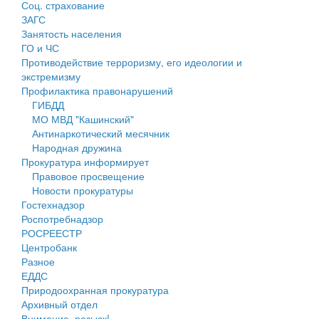
Соц. страхование
Персональные данные
ЗАГС
Занятость населения
Оценка регулирующего воздействия
ГО и ЧС
Противодействие терроризму, его идеологии и
Деятельность МУ
экстремизму
Профилактика правонарушений
Нормативы градостроительного проектирования
ГИБДД
МО МВД "Кашинский"
Правила землепользования и застройки
Антинаркотический месячник
Народная дружина
Генеральные планы
Прокуратура информирует
Правовое просвещение
Проекты планировки территории
Новости прокуратуры
Гостехнадзор
Собрание депутатов
Роспотребнадзор
РОСРЕЕСТР
Городское поселение
Центробанк
Разное
Сельские поселения
ЕДДС
Природоохранная прокуратура
Архивный отдел
Внимание, розыск!