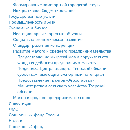
Формирование комфортной городской среды
Государственные услуги
Символика
муниципального округа Тверской области
Финансовое управление
Инициативное бюджетирование
Государственные услуги
Промышленность и АПК
Устав
Администрация Кашинского муниципального округа
Бюджет для граждан
Промышленность и АПК
Экономика и бизнес
Экономика и бизнес
Гостям округа
Тверской области
Имущество
Нестационарные торговые объекты
Социально-экономическое развитие
...
Туризм
Управление сельскими территориями
Выявление правообладателей ранее учтенных
Стандарт развития конкуренции
Развитие малого и среднего предпринимательства
Культура
Открытые данные
объектов недвижимости
Предоставление микрозаймов и поручительств
Фонда содействия предпринимательству
Образование
Работа с обращениями граждан
Имущественная поддержка субъектов малого и
Поддержка Центра экспорта Тверской области
субъектам, имеющим экспортный потенциал
Здравоохранение
Муниципальный контроль
среднего предпринимательства
Предоставление грантов «Агростартап»
Министерством сельского хозяйства Тверской
Социальная защита
Муниципальные услуги
Информационная поддержка субъектов малого и
области
Малое и среднее предпринимательство
Фотоальбом
Проекты административных регламентов
среднего предпринимательства
Инвестиции
ФМС
Антимонопольный комплаенс
Муниципальные программы
Социальный фонд России
Налоги
Противодействие коррупции
Контрольно-счетная палата
Пенсионный фонд