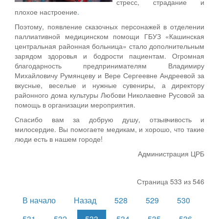
стресс, страдание и
плохое настроение
.
Поэтому, появление сказочных персонажей в отделении
паллиативной медицинском помощи ГБУЗ «Кашинская
центральная районная больница» стало дополнительным
зарядом здоровья и бодрости пациентам. Огромная
благодарность предпринимателям Владимиру
Михайловичу Румянцеву и Вере Сергеевне Андреевой за
вкусные, веселые и нужные сувениры, а директору
районного дома культуры Любови Николаевне Русовой за
помощь в организации мероприятия.
Спасибо вам за добрую душу, отзывчивость и
милосердие. Вы помогаете медикам, и хорошо, что такие
люди есть в нашем городе!
Администрация ЦРБ
Страница 533 из 546
В начало
Назад
528
529
530
531
532
533
534
535
536