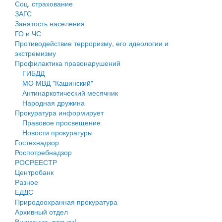
Соц. страхование
Персональные данные
ЗАГС
Занятость населения
Оценка регулирующего воздействия
ГО и ЧС
Противодействие терроризму, его идеологии и
Деятельность МУ
экстремизму
Профилактика правонарушений
Нормативы градостроительного проектирования
ГИБДД
МО МВД "Кашинский"
Правила землепользования и застройки
Антинаркотический месячник
Народная дружина
Генеральные планы
Прокуратура информирует
Правовое просвещение
Проекты планировки территории
Новости прокуратуры
Гостехнадзор
Собрание депутатов
Роспотребнадзор
РОСРЕЕСТР
Городское поселение
Центробанк
Разное
Сельские поселения
ЕДДС
Природоохранная прокуратура
Архивный отдел
Внимание, розыск!