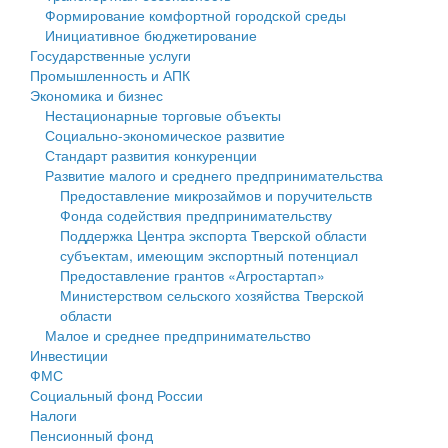
Формирование комфортной городской среды
Государственные услуги
Символика
муниципального округа Тверской области
Финансовое управление
Инициативное бюджетирование
Государственные услуги
Промышленность и АПК
Устав
Администрация Кашинского муниципального округа
Бюджет для граждан
Промышленность и АПК
Экономика и бизнес
Экономика и бизнес
Гостям округа
Тверской области
Имущество
Нестационарные торговые объекты
Социально-экономическое развитие
...
Туризм
Управление сельскими территориями
Выявление правообладателей ранее учтенных
Стандарт развития конкуренции
Развитие малого и среднего предпринимательства
Культура
Открытые данные
объектов недвижимости
Предоставление микрозаймов и поручительств
Фонда содействия предпринимательству
Образование
Работа с обращениями граждан
Имущественная поддержка субъектов малого и
Поддержка Центра экспорта Тверской области
субъектам, имеющим экспортный потенциал
Здравоохранение
Муниципальный контроль
среднего предпринимательства
Предоставление грантов «Агростартап»
Министерством сельского хозяйства Тверской
Социальная защита
Муниципальные услуги
Информационная поддержка субъектов малого и
области
Малое и среднее предпринимательство
Фотоальбом
Проекты административных регламентов
среднего предпринимательства
Инвестиции
ФМС
Антимонопольный комплаенс
Муниципальные программы
Социальный фонд России
Налоги
Противодействие коррупции
Контрольно-счетная палата
Пенсионный фонд