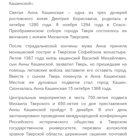
Кашинской».
Святая Анна Кашинская – одна из трех дочерей
ростовского князя Дмитрия Борисовича, родилась в
октябре 1280 года. 8 ноября 1294 года в Спасо-
Преображенском соборе города Твери состоялось ее
венчание с князем Михаилом Тверским.
После страдальческой кончины мужа Анна приняла
монашеский постриг в Тверском Софийском монастыре.
Летом 1367 года князь кашинский Василий Михайлович,
сын Анны Кашинской, захватил Тверь, но пришедшие на
помощь литовские войска заставили его оставить город.
Вместе с сыном Тверь покинула и Анна Кашинская.
Местом ее духовных подвигов стал город Кашин.
Скончалась Анна Кашинская 15 октября 1368 года.
Центральные мероприятия в честь 700-летия подвига
Михаила Тверского и 650-летия со дня преставления
Анны Кашинской пройдут 5 декабря. В этот день
запланировано проведение международной конференции
Российского исторического общества в Тверском
государственном университете, перезвон колоколов
храмов Тверской области, церемония гашения почтовой