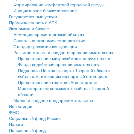
Формирование комфортной городской среды
Государственные услуги
Символика
муниципального округа Тверской области
Финансовое управление
Инициативное бюджетирование
Государственные услуги
Промышленность и АПК
Устав
Администрация Кашинского муниципального округа
Бюджет для граждан
Промышленность и АПК
Экономика и бизнес
Экономика и бизнес
Гостям округа
Тверской области
Имущество
Нестационарные торговые объекты
Социально-экономическое развитие
...
Туризм
Управление сельскими территориями
Выявление правообладателей ранее учтенных
Стандарт развития конкуренции
Развитие малого и среднего предпринимательства
Культура
Открытые данные
объектов недвижимости
Предоставление микрозаймов и поручительств
Фонда содействия предпринимательству
Образование
Работа с обращениями граждан
Имущественная поддержка субъектов малого и
Поддержка Центра экспорта Тверской области
субъектам, имеющим экспортный потенциал
Здравоохранение
Муниципальный контроль
среднего предпринимательства
Предоставление грантов «Агростартап»
Министерством сельского хозяйства Тверской
Социальная защита
Муниципальные услуги
Информационная поддержка субъектов малого и
области
Малое и среднее предпринимательство
Фотоальбом
Проекты административных регламентов
среднего предпринимательства
Инвестиции
ФМС
Антимонопольный комплаенс
Муниципальные программы
Социальный фонд России
Налоги
Противодействие коррупции
Контрольно-счетная палата
Пенсионный фонд