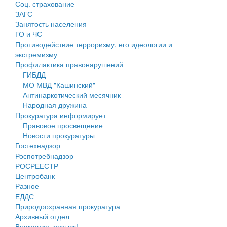
Соц. страхование
Персональные данные
ЗАГС
Занятость населения
Оценка регулирующего воздействия
ГО и ЧС
Противодействие терроризму, его идеологии и
Деятельность МУ
экстремизму
Профилактика правонарушений
Нормативы градостроительного проектирования
ГИБДД
МО МВД "Кашинский"
Правила землепользования и застройки
Антинаркотический месячник
Народная дружина
Генеральные планы
Прокуратура информирует
Правовое просвещение
Проекты планировки территории
Новости прокуратуры
Гостехнадзор
Собрание депутатов
Роспотребнадзор
РОСРЕЕСТР
Городское поселение
Центробанк
Разное
Сельские поселения
ЕДДС
Природоохранная прокуратура
Архивный отдел
Внимание, розыск!