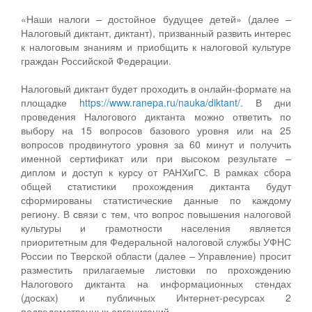
«Наши налоги – достойное будущее детей» (далее –
Налоговый диктант, диктант), призванный развить интерес
к налоговым знаниям и приобщить к налоговой культуре
граждан Российской Федерации.
Налоговый диктант будет проходить в онлайн-формате на
площадке
https://www.ranepa.ru/nauka/diktant/.
В дни
проведения Налогового диктанта можно ответить по
выбору на 15 вопросов базового уровня или на 25
вопросов продвинутого уровня за 60 минут и получить
именной сертификат или при высоком результате –
диплом и доступ к курсу от РАНХиГС. В рамках сбора
общей статистики прохождения диктанта будут
сформированы статистические данные по каждому
региону. В связи с тем, что вопрос повышения налоговой
культуры и грамотности населения является
приоритетным для Федеральной налоговой службы УФНС
России по Тверской области (далее – Управление) просит
разместить прилагаемые листовки по прохождению
Налогового диктанта на информационных стендах
(досках) и публичных Интернет-ресурсах 2
подведомственных организаций.