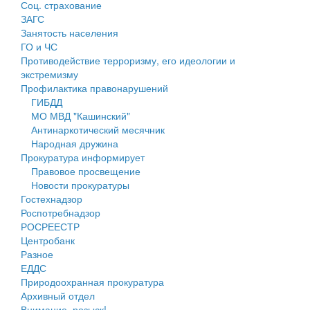
Соц. страхование
Персональные данные
ЗАГС
Занятость населения
Оценка регулирующего воздействия
ГО и ЧС
Противодействие терроризму, его идеологии и
Деятельность МУ
экстремизму
Профилактика правонарушений
Нормативы градостроительного проектирования
ГИБДД
МО МВД "Кашинский"
Правила землепользования и застройки
Антинаркотический месячник
Народная дружина
Генеральные планы
Прокуратура информирует
Правовое просвещение
Проекты планировки территории
Новости прокуратуры
Гостехнадзор
Собрание депутатов
Роспотребнадзор
РОСРЕЕСТР
Городское поселение
Центробанк
Разное
Сельские поселения
ЕДДС
Природоохранная прокуратура
Архивный отдел
Внимание, розыск!