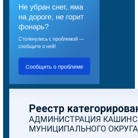
Не убран снег, яма
на дороге, не горит
фонарь?
Столкнулись с проблемой —
сообщите о ней!
Сообщить о проблеме