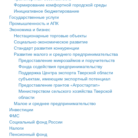
Формирование комфортной городской среды
Государственные услуги
Символика
муниципального округа Тверской области
Финансовое управление
Инициативное бюджетирование
Государственные услуги
Промышленность и АПК
Устав
Администрация Кашинского муниципального округа
Бюджет для граждан
Промышленность и АПК
Экономика и бизнес
Экономика и бизнес
Гостям округа
Тверской области
Имущество
Нестационарные торговые объекты
Социально-экономическое развитие
...
Туризм
Управление сельскими территориями
Выявление правообладателей ранее учтенных
Стандарт развития конкуренции
Развитие малого и среднего предпринимательства
Культура
Открытые данные
объектов недвижимости
Предоставление микрозаймов и поручительств
Фонда содействия предпринимательству
Образование
Работа с обращениями граждан
Имущественная поддержка субъектов малого и
Поддержка Центра экспорта Тверской области
субъектам, имеющим экспортный потенциал
Здравоохранение
Муниципальный контроль
среднего предпринимательства
Предоставление грантов «Агростартап»
Министерством сельского хозяйства Тверской
Социальная защита
Муниципальные услуги
Информационная поддержка субъектов малого и
области
Малое и среднее предпринимательство
Фотоальбом
Проекты административных регламентов
среднего предпринимательства
Инвестиции
ФМС
Антимонопольный комплаенс
Муниципальные программы
Социальный фонд России
Налоги
Противодействие коррупции
Контрольно-счетная палата
Пенсионный фонд