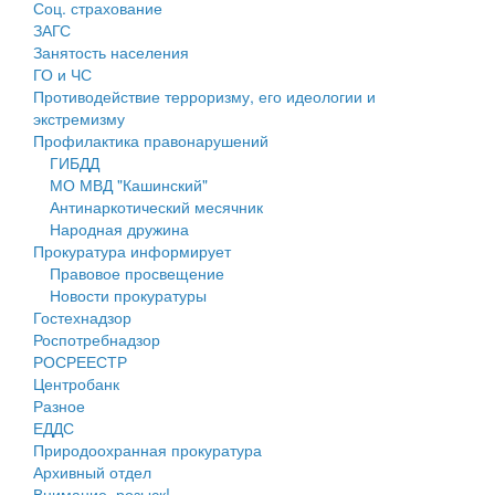
Соц. страхование
Персональные данные
ЗАГС
Занятость населения
Оценка регулирующего воздействия
ГО и ЧС
Противодействие терроризму, его идеологии и
Деятельность МУ
экстремизму
Профилактика правонарушений
Нормативы градостроительного проектирования
ГИБДД
МО МВД "Кашинский"
Правила землепользования и застройки
Антинаркотический месячник
Народная дружина
Генеральные планы
Прокуратура информирует
Правовое просвещение
Проекты планировки территории
Новости прокуратуры
Гостехнадзор
Собрание депутатов
Роспотребнадзор
РОСРЕЕСТР
Городское поселение
Центробанк
Разное
Сельские поселения
ЕДДС
Природоохранная прокуратура
Архивный отдел
Внимание, розыск!