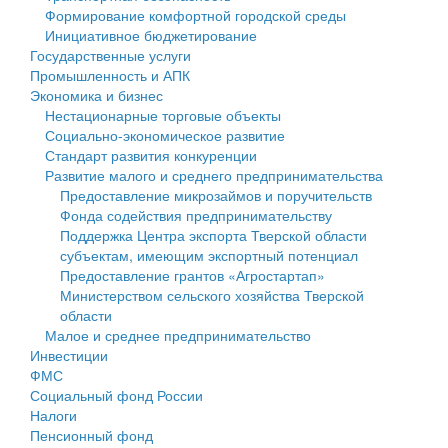
Формирование комфортной городской среды
Государственные услуги
Символика
муниципального округа Тверской области
Финансовое управление
Инициативное бюджетирование
Государственные услуги
Промышленность и АПК
Устав
Администрация Кашинского муниципального округа
Бюджет для граждан
Промышленность и АПК
Экономика и бизнес
Экономика и бизнес
Гостям округа
Тверской области
Имущество
Нестационарные торговые объекты
Социально-экономическое развитие
...
Туризм
Управление сельскими территориями
Выявление правообладателей ранее учтенных
Стандарт развития конкуренции
Развитие малого и среднего предпринимательства
Культура
Открытые данные
объектов недвижимости
Предоставление микрозаймов и поручительств
Фонда содействия предпринимательству
Образование
Работа с обращениями граждан
Имущественная поддержка субъектов малого и
Поддержка Центра экспорта Тверской области
субъектам, имеющим экспортный потенциал
Здравоохранение
Муниципальный контроль
среднего предпринимательства
Предоставление грантов «Агростартап»
Министерством сельского хозяйства Тверской
Социальная защита
Муниципальные услуги
Информационная поддержка субъектов малого и
области
Малое и среднее предпринимательство
Фотоальбом
Проекты административных регламентов
среднего предпринимательства
Инвестиции
ФМС
Антимонопольный комплаенс
Муниципальные программы
Социальный фонд России
Налоги
Противодействие коррупции
Контрольно-счетная палата
Пенсионный фонд