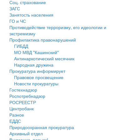
Соц. страхование
Персональные данные
ЗАГС
Занятость населения
Оценка регулирующего воздействия
ГО и ЧС
Противодействие терроризму, его идеологии и
Деятельность МУ
экстремизму
Профилактика правонарушений
Нормативы градостроительного проектирования
ГИБДД
МО МВД "Кашинский"
Правила землепользования и застройки
Антинаркотический месячник
Народная дружина
Генеральные планы
Прокуратура информирует
Правовое просвещение
Проекты планировки территории
Новости прокуратуры
Гостехнадзор
Собрание депутатов
Роспотребнадзор
РОСРЕЕСТР
Городское поселение
Центробанк
Разное
Сельские поселения
ЕДДС
Природоохранная прокуратура
Архивный отдел
Внимание, розыск!