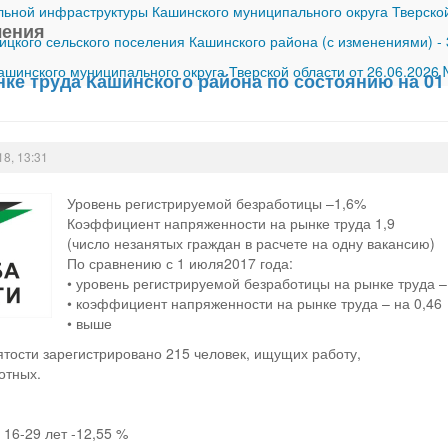
ной инфраструктуры Кашинского муниципального округа Тверской
ления
ицкого сельского поселения Кашинского района (с изменениями)
-
шинского муниципального округа Тверской области от 26.06.2026
ке труда Кашинского района по состоянию на 01 
18, 13:31
Уровень регистрируемой безработицы –1,6%
Коэффициент напряженности на рынке труда 1,9
(число незанятых граждан в расчете на одну вакансию)
По сравнению с 1 июля2017 года:
• уровень регистрируемой безработицы на рынке труда –
• коэффициент напряженности на рынке труда – на 0,46
• выше
ятости зарегистрировано 215 человек, ищущих работу,
отных.
 16-29 лет -12,55 %