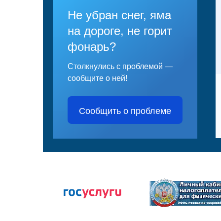
Не убран снег, яма
на дороге, не горит
фонарь?
Столкнулись с проблемой —
сообщите о ней!
Сообщить о проблеме