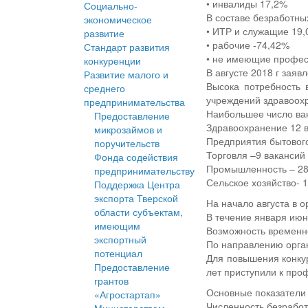
• инвалиды 17,2%
Социально-
В составе безработны
экономическое
• ИТР и служащие 19
развитие
• рабочие -74,42%
Стандарт развития
• не имеющие профес
конкуренции
В августе 2018 г заяв
Развитие малого и
Высока потребность 
среднего
учреждений здравоохр
предпринимательства
Наибольшее число ва
Предоставление
Здравоохранение 12 
микрозаймов и
Предприятия бытового
поручительств
Торговля –9 вакансий
Фонда содействия
Промышленность – 28
предпринимательству
Сельское хозяйство- 
Поддержка Центра
экспорта Тверской
На начало августа в 
области субъектам,
В течение января июн
имеющим
Возможность временно
экспортный
По направлению орган
потенциал
Для повышения конкур
Предоставление
лет приступили к пр
грантов
Основные показатели 
«Агростартап»
Численность безработ