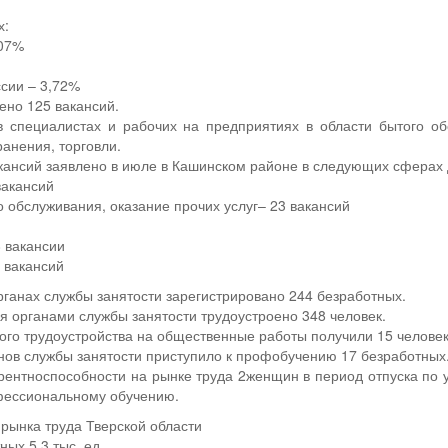
х:
,07%
сии – 3,72%
лено 125 вакансий.
в специалистах и рабочих на предприятиях в области бытого об
анения, торговли.
кансий заявлено в июле в Кашинском районе в следующих сферах 
вакансий
 обслуживания, оказание прочих услуг– 23 вакансий
 вакансии
1 вакансий
органах службы занятости зарегистрировано 244 безработных.
я органами службы занятости трудоустроено 348 человек.
го трудоустройства на общественные работы получили 15 человек
ов службы занятости приступило к профобучению 17 безработных
ентноспособности на рынке труда 2женщин в период отпуска по у
офессиональному обучению.
рынка труда Тверской области
ных 5,3 тыс. ед.