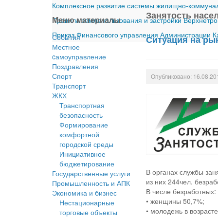
Комплексное развитие системы жилищно-коммуналь
Занятость насе
Меню материалы
Правила землепользования и застройки Верхнетро
Приказ Финансового управления Администрации Ка
События
Ситуация на рын
Местное
cамоуправление
Поздравления
Спорт
Опубликовано: 16.08.20
Транспорт
ЖКХ
Транспортная
безопасность
Формирование
комфортной
городской среды
Инициативное
бюджетирование
В органах службы зан
Государственные услуги
из них 244чел. безраб
Промышленность и АПК
В числе безработных:
Экономика и бизнес
• женщины 50,7%;
Нестационарные
• молодежь в возрасте
торговые объекты