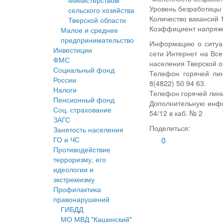
Министерством
Уровень безработицы 
сельского хозяйства
Количество вакансий 1
Тверской области
Коэффициент напряж
Малое и среднее
предпринимательство
Информацию о ситуац
Инвестиции
сети Интернет на Все
ФМС
населения Тверской об
Социальный фонд
Телефон горячей лин
России
8(4822) 50 94 63.
Налоги
Телефон горячей лини
Пенсионный фонд
Дополнительную инфо
Соц. страхование
54/12 в каб. № 2
ЗАГС
Поделиться:
Занятость населения
ГО и ЧС
0
Противодействие
терроризму, его
идеологии и
экстремизму
Профилактика
правонарушений
ГИБДД
МО МВД "Кашинский"