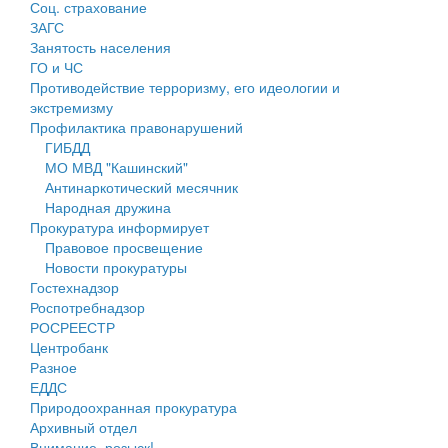
Соц. страхование
Персональные данные
ЗАГС
Занятость населения
Оценка регулирующего воздействия
ГО и ЧС
Противодействие терроризму, его идеологии и
Деятельность МУ
экстремизму
Профилактика правонарушений
Нормативы градостроительного проектирования
ГИБДД
МО МВД "Кашинский"
Правила землепользования и застройки
Антинаркотический месячник
Народная дружина
Генеральные планы
Прокуратура информирует
Правовое просвещение
Проекты планировки территории
Новости прокуратуры
Гостехнадзор
Собрание депутатов
Роспотребнадзор
РОСРЕЕСТР
Городское поселение
Центробанк
Разное
Сельские поселения
ЕДДС
Природоохранная прокуратура
Архивный отдел
Внимание, розыск!