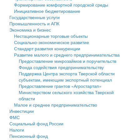
Формирование комфортной городской среды
Государственные услуги
Символика
муниципального округа Тверской области
Финансовое управление
Инициативное бюджетирование
Государственные услуги
Промышленность и АПК
Устав
Администрация Кашинского муниципального округа
Бюджет для граждан
Промышленность и АПК
Экономика и бизнес
Экономика и бизнес
Гостям округа
Тверской области
Имущество
Нестационарные торговые объекты
Социально-экономическое развитие
...
Туризм
Управление сельскими территориями
Выявление правообладателей ранее учтенных
Стандарт развития конкуренции
Развитие малого и среднего предпринимательства
Культура
Открытые данные
объектов недвижимости
Предоставление микрозаймов и поручительств
Фонда содействия предпринимательству
Образование
Работа с обращениями граждан
Имущественная поддержка субъектов малого и
Поддержка Центра экспорта Тверской области
субъектам, имеющим экспортный потенциал
Здравоохранение
Муниципальный контроль
среднего предпринимательства
Предоставление грантов «Агростартап»
Министерством сельского хозяйства Тверской
Социальная защита
Муниципальные услуги
Информационная поддержка субъектов малого и
области
Малое и среднее предпринимательство
Фотоальбом
Проекты административных регламентов
среднего предпринимательства
Инвестиции
ФМС
Антимонопольный комплаенс
Муниципальные программы
Социальный фонд России
Налоги
Противодействие коррупции
Контрольно-счетная палата
Пенсионный фонд