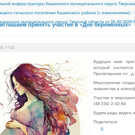
ной инфраструктуры Кашинского муниципального округа Тверской
ицкого сельского поселения Кашинского района (с изменениями)
-
шинского муниципального округа Тверской области от 26.06.2026
иглашаем принять участие в «Дне беременных»
26, 11:02
Будущих мам приг
который состоитс
Пролетарская пл., д.
Мероприятие создан
знакомства и атмос
Участие в мероприя
(48 234) 2‑02‑84
Будем рады видеть в
Поделиться:
0