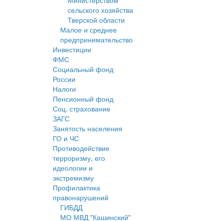
Министерством
сельского хозяйства
Тверской области
Малое и среднее
предпринимательство
Инвестиции
ФМС
Социальный фонд
России
Налоги
Пенсионный фонд
Соц. страхование
ЗАГС
Занятость населения
ГО и ЧС
Противодействие
терроризму, его
идеологии и
экстремизму
Профилактика
правонарушений
ГИБДД
МО МВД "Кашинский"