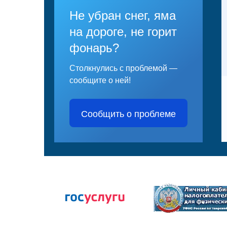
Не убран снег, яма
на дороге, не горит
фонарь?
Столкнулись с проблемой —
сообщите о ней!
Сообщить о проблеме