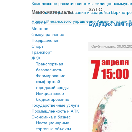
Комплексное развитие системы жилищно-коммуналь
ЗАГС
Меню материалы
Правила землепользования и застройки Верхнетро
Приказ Финансового управления Администрации Ка
События
Будущих мам пр
Местное
cамоуправление
Поздравления
Спорт
Опубликовано: 30.03.20
Транспорт
ЖКХ
Транспортная
безопасность
Формирование
комфортной
городской среды
Инициативное
бюджетирование
Государственные услуги
Промышленность и АПК
Экономика и бизнес
Нестационарные
торговые объекты