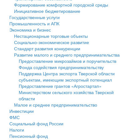
Формирование комфортной городской среды
Государственные услуги
Символика
муниципального округа Тверской области
Финансовое управление
Инициативное бюджетирование
Государственные услуги
Промышленность и АПК
Устав
Администрация Кашинского муниципального округа
Бюджет для граждан
Промышленность и АПК
Экономика и бизнес
Экономика и бизнес
Гостям округа
Тверской области
Имущество
Нестационарные торговые объекты
Социально-экономическое развитие
...
Туризм
Управление сельскими территориями
Выявление правообладателей ранее учтенных
Стандарт развития конкуренции
Развитие малого и среднего предпринимательства
Культура
Открытые данные
объектов недвижимости
Предоставление микрозаймов и поручительств
Фонда содействия предпринимательству
Образование
Работа с обращениями граждан
Имущественная поддержка субъектов малого и
Поддержка Центра экспорта Тверской области
субъектам, имеющим экспортный потенциал
Здравоохранение
Муниципальный контроль
среднего предпринимательства
Предоставление грантов «Агростартап»
Министерством сельского хозяйства Тверской
Социальная защита
Муниципальные услуги
Информационная поддержка субъектов малого и
области
Малое и среднее предпринимательство
Фотоальбом
Проекты административных регламентов
среднего предпринимательства
Инвестиции
ФМС
Антимонопольный комплаенс
Муниципальные программы
Социальный фонд России
Налоги
Противодействие коррупции
Контрольно-счетная палата
Пенсионный фонд