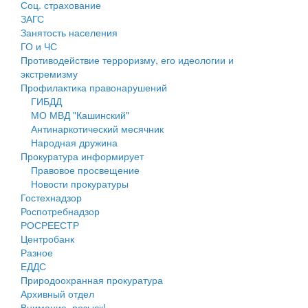
Соц. страхование
Персональные данные
ЗАГС
Занятость населения
Оценка регулирующего воздействия
ГО и ЧС
Противодействие терроризму, его идеологии и
Деятельность МУ
экстремизму
Профилактика правонарушений
Нормативы градостроительного проектирования
ГИБДД
МО МВД "Кашинский"
Правила землепользования и застройки
Антинаркотический месячник
Народная дружина
Генеральные планы
Прокуратура информирует
Правовое просвещение
Проекты планировки территории
Новости прокуратуры
Гостехнадзор
Собрание депутатов
Роспотребнадзор
РОСРЕЕСТР
Городское поселение
Центробанк
Разное
Сельские поселения
ЕДДС
Природоохранная прокуратура
Архивный отдел
Внимание, розыск!