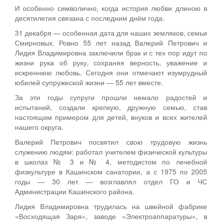
И особенно символично, когда история любви длиною в
десятилетия связана с последним днём года.
31 декабря — особенная дата для наших земляков, семьи
Смирновых. Ровно 55 лет назад Валерий Петрович и
Лидия Владимировна заключили брак и с тех пор идут по
жизни рука об руку, сохраняя верность, уважение и
искреннюю любовь. Сегодня они отмечают изумрудный
юбилей супружеской жизни — 55 лет вместе.
За эти годы супруги прошли немало радостей и
испытаний, создали крепкую, дружную семью, став
настоящим примером для детей, внуков и всех жителей
нашего округа.
Валерий Петрович посвятил свою трудовую жизнь
служению людям: работал учителем физической культуры
в школах № 3 и № 4, методистом по лечебной
физкультуре в Кашинском санатории, а с 1975 по 2005
годы — 30 лет — возглавлял отдел ГО и ЧС
Администрации Кашинского района.
Лидия Владимировна трудилась на швейной фабрике
«Восходящая Заря», заводе «Электроаппаратуры», в