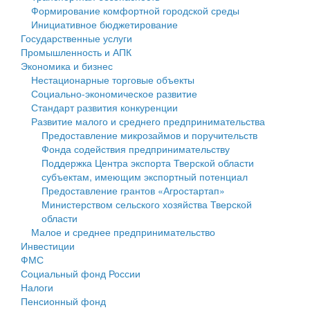
Формирование комфортной городской среды
Государственные услуги
Символика
муниципального округа Тверской области
Финансовое управление
Инициативное бюджетирование
Государственные услуги
Промышленность и АПК
Устав
Администрация Кашинского муниципального округа
Бюджет для граждан
Промышленность и АПК
Экономика и бизнес
Экономика и бизнес
Гостям округа
Тверской области
Имущество
Нестационарные торговые объекты
Социально-экономическое развитие
...
Туризм
Управление сельскими территориями
Выявление правообладателей ранее учтенных
Стандарт развития конкуренции
Развитие малого и среднего предпринимательства
Культура
Открытые данные
объектов недвижимости
Предоставление микрозаймов и поручительств
Фонда содействия предпринимательству
Образование
Работа с обращениями граждан
Имущественная поддержка субъектов малого и
Поддержка Центра экспорта Тверской области
субъектам, имеющим экспортный потенциал
Здравоохранение
Муниципальный контроль
среднего предпринимательства
Предоставление грантов «Агростартап»
Министерством сельского хозяйства Тверской
Социальная защита
Муниципальные услуги
Информационная поддержка субъектов малого и
области
Малое и среднее предпринимательство
Фотоальбом
Проекты административных регламентов
среднего предпринимательства
Инвестиции
ФМС
Антимонопольный комплаенс
Муниципальные программы
Социальный фонд России
Налоги
Противодействие коррупции
Контрольно-счетная палата
Пенсионный фонд