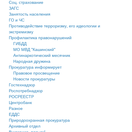
Соц. страхование
Персональные данные
ЗАГС
Занятость населения
Оценка регулирующего воздействия
ГО и ЧС
Противодействие терроризму, его идеологии и
Деятельность МУ
экстремизму
Профилактика правонарушений
Нормативы градостроительного проектирования
ГИБДД
МО МВД "Кашинский"
Правила землепользования и застройки
Антинаркотический месячник
Народная дружина
Генеральные планы
Прокуратура информирует
Правовое просвещение
Проекты планировки территории
Новости прокуратуры
Гостехнадзор
Собрание депутатов
Роспотребнадзор
РОСРЕЕСТР
Городское поселение
Центробанк
Разное
Сельские поселения
ЕДДС
Природоохранная прокуратура
Архивный отдел
Внимание, розыск!