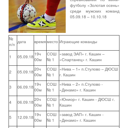
футболу «Золотая осень»
среди мужских команд
05.09.18 – 10.10.18
№
дата
время
место
Играющие команды
п/п
19ч
СОШ
«завод ЭАП» г. Кашин –
1
05.09.18
00м
№ 1
«Спартанец» г. Кашин
20ч
СОШ
«Нива – 1» п.Стулово – ДЮСШ
2
05.09.18
00м
№ 1
г. Кашин
19ч
СОШ
«Нива – 2» п.Стулово -
3
06.09.18
00м
№ 1
«Динамо» г. Кашин
20ч
СОШ
«Юниор» г. Кашин - ДЮСШ г.
4
06.09.18
00м
№ 1
Кашин
19ч
СОШ
«завод ЭАП» г. Кашин -
5
12.09.18
00м
№ 1
«Динамо» г. Кашин