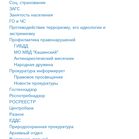
Соц. страхование
Персональные данные
ЗАГС
Занятость населения
Оценка регулирующего воздействия
ГО и ЧС
Противодействие терроризму, его идеологии и
Деятельность МУ
экстремизму
Профилактика правонарушений
Нормативы градостроительного проектирования
ГИБДД
МО МВД "Кашинский"
Правила землепользования и застройки
Антинаркотический месячник
Народная дружина
Генеральные планы
Прокуратура информирует
Правовое просвещение
Проекты планировки территории
Новости прокуратуры
Гостехнадзор
Собрание депутатов
Роспотребнадзор
РОСРЕЕСТР
Городское поселение
Центробанк
Разное
Сельские поселения
ЕДДС
Природоохранная прокуратура
Архивный отдел
Внимание, розыск!