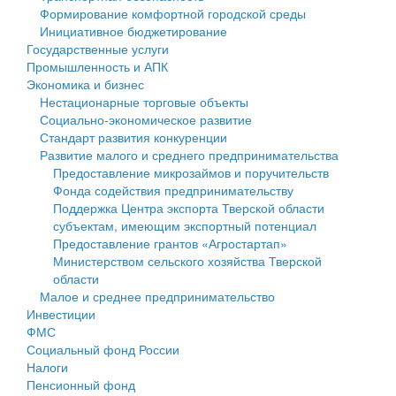
Формирование комфортной городской среды
Государственные услуги
Символика
муниципального округа Тверской области
Финансовое управление
Инициативное бюджетирование
Государственные услуги
Промышленность и АПК
Устав
Администрация Кашинского муниципального округа
Бюджет для граждан
Промышленность и АПК
Экономика и бизнес
Экономика и бизнес
Гостям округа
Тверской области
Имущество
Нестационарные торговые объекты
Социально-экономическое развитие
...
Туризм
Управление сельскими территориями
Выявление правообладателей ранее учтенных
Стандарт развития конкуренции
Развитие малого и среднего предпринимательства
Культура
Открытые данные
объектов недвижимости
Предоставление микрозаймов и поручительств
Фонда содействия предпринимательству
Образование
Работа с обращениями граждан
Имущественная поддержка субъектов малого и
Поддержка Центра экспорта Тверской области
субъектам, имеющим экспортный потенциал
Здравоохранение
Муниципальный контроль
среднего предпринимательства
Предоставление грантов «Агростартап»
Министерством сельского хозяйства Тверской
Социальная защита
Муниципальные услуги
Информационная поддержка субъектов малого и
области
Малое и среднее предпринимательство
Фотоальбом
Проекты административных регламентов
среднего предпринимательства
Инвестиции
ФМС
Антимонопольный комплаенс
Муниципальные программы
Социальный фонд России
Налоги
Противодействие коррупции
Контрольно-счетная палата
Пенсионный фонд