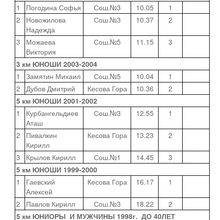
1
Погодина Софья
Сош.№3
10.05
1
2
Новожилова
Сош.№3
10.37
2
Надежда
3
Можаева
Сош.№5
11.15
3
Виктория
3 км ЮНОШИ 2003-2004
1
Замятин Михаил
Сош.№5
10.04
1
2
Дубов Дмитрий
Кесова Гора
10.36
2
5 км ЮНОШИ 2001-2002
1
Курбангельдиев
Сош.№3
12.55
1
Аташ
2
Пивалкин
Кесова Гора
13.23
2
Кирилл
3
Крылов Кирилл
Сош.№1
14.45
3
5 км ЮНОШИ 1999-2000
1
Гаевский
Кесова Гора
16.17
1
Алексей
2
Павлов Кирилл
Сош.№3
18.22
2
5 км ЮНИОРЫ И МУЖЧИНЫ 1998г. ДО 40ЛЕТ