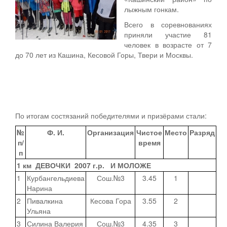
лыжным гонкам.
Всего в соревнованиях
приняли участие 81
человек в возрасте от 7
до 70 лет из Кашина, Кесовой Горы, Твери и Москвы.
По итогам состязаний победителями и призёрами стали:
№
Ф. И.
Организация
Чистое
Место
Разряд
п/
время
п
1 км ДЕВОЧКИ 2007 г.р. И МОЛОЖЕ
1
Курбангельдиева
Сош.№3
3.45
1
Нарина
2
Пивалкина
Кесова Гора
3.55
2
Ульяна
3
Силина Валерия
Сош.№3
4.35
3