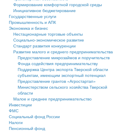
Формирование комфортной городской среды
Государственные услуги
Символика
муниципального округа Тверской области
Финансовое управление
Инициативное бюджетирование
Государственные услуги
Промышленность и АПК
Устав
Администрация Кашинского муниципального округа
Бюджет для граждан
Промышленность и АПК
Экономика и бизнес
Экономика и бизнес
Гостям округа
Тверской области
Имущество
Нестационарные торговые объекты
Социально-экономическое развитие
...
Туризм
Управление сельскими территориями
Выявление правообладателей ранее учтенных
Стандарт развития конкуренции
Развитие малого и среднего предпринимательства
Культура
Открытые данные
объектов недвижимости
Предоставление микрозаймов и поручительств
Фонда содействия предпринимательству
Образование
Работа с обращениями граждан
Имущественная поддержка субъектов малого и
Поддержка Центра экспорта Тверской области
субъектам, имеющим экспортный потенциал
Здравоохранение
Муниципальный контроль
среднего предпринимательства
Предоставление грантов «Агростартап»
Министерством сельского хозяйства Тверской
Социальная защита
Муниципальные услуги
Информационная поддержка субъектов малого и
области
Малое и среднее предпринимательство
Фотоальбом
Проекты административных регламентов
среднего предпринимательства
Инвестиции
ФМС
Антимонопольный комплаенс
Муниципальные программы
Социальный фонд России
Налоги
Противодействие коррупции
Контрольно-счетная палата
Пенсионный фонд