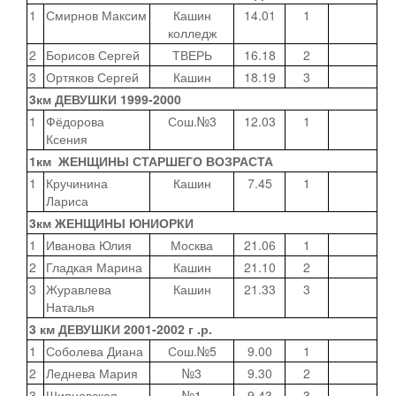
1
Смирнов Максим
Кашин
14.01
1
колледж
2
Борисов Сергей
ТВЕРЬ
16.18
2
3
Ортяков Сергей
Кашин
18.19
3
3км ДЕВУШКИ 1999-2000
1
Фёдорова
Сош.№3
12.03
1
Ксения
1км ЖЕНЩИНЫ СТАРШЕГО ВОЗРАСТА
1
Кручинина
Кашин
7.45
1
Лариса
3км ЖЕНЩИНЫ ЮНИОРКИ
1
Иванова Юлия
Москва
21.06
1
2
Гладкая Марина
Кашин
21.10
2
3
Журавлева
Кашин
21.33
3
Наталья
3 км ДЕВУШКИ 2001-2002 г .р.
1
Соболева Диана
Сош.№5
9.00
1
2
Леднева Мария
№3
9.30
2
3
Шияновская
№1
9.43
3