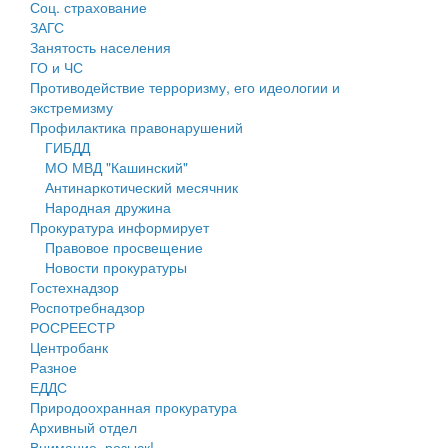
Соц. страхование
Персональные данные
ЗАГС
Занятость населения
Оценка регулирующего воздействия
ГО и ЧС
Противодействие терроризму, его идеологии и
Деятельность МУ
экстремизму
Профилактика правонарушений
Нормативы градостроительного проектирования
ГИБДД
МО МВД "Кашинский"
Правила землепользования и застройки
Антинаркотический месячник
Народная дружина
Генеральные планы
Прокуратура информирует
Правовое просвещение
Проекты планировки территории
Новости прокуратуры
Гостехнадзор
Собрание депутатов
Роспотребнадзор
РОСРЕЕСТР
Городское поселение
Центробанк
Разное
Сельские поселения
ЕДДС
Природоохранная прокуратура
Архивный отдел
Внимание, розыск!