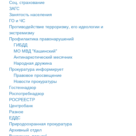
Соц. страхование
Персональные данные
ЗАГС
Занятость населения
Оценка регулирующего воздействия
ГО и ЧС
Противодействие терроризму, его идеологии и
Деятельность МУ
экстремизму
Профилактика правонарушений
Нормативы градостроительного проектирования
ГИБДД
МО МВД "Кашинский"
Правила землепользования и застройки
Антинаркотический месячник
Народная дружина
Генеральные планы
Прокуратура информирует
Правовое просвещение
Проекты планировки территории
Новости прокуратуры
Гостехнадзор
Собрание депутатов
Роспотребнадзор
РОСРЕЕСТР
Городское поселение
Центробанк
Разное
Сельские поселения
ЕДДС
Природоохранная прокуратура
Архивный отдел
Внимание, розыск!