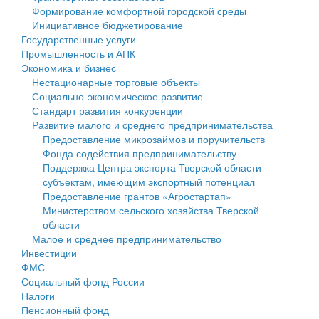
Формирование комфортной городской среды
Государственные услуги
Символика
муниципального округа Тверской области
Финансовое управление
Инициативное бюджетирование
Государственные услуги
Промышленность и АПК
Устав
Администрация Кашинского муниципального округа
Бюджет для граждан
Промышленность и АПК
Экономика и бизнес
Экономика и бизнес
Гостям округа
Тверской области
Имущество
Нестационарные торговые объекты
Социально-экономическое развитие
...
Туризм
Управление сельскими территориями
Выявление правообладателей ранее учтенных
Стандарт развития конкуренции
Развитие малого и среднего предпринимательства
Культура
Открытые данные
объектов недвижимости
Предоставление микрозаймов и поручительств
Фонда содействия предпринимательству
Образование
Работа с обращениями граждан
Имущественная поддержка субъектов малого и
Поддержка Центра экспорта Тверской области
субъектам, имеющим экспортный потенциал
Здравоохранение
Муниципальный контроль
среднего предпринимательства
Предоставление грантов «Агростартап»
Министерством сельского хозяйства Тверской
Социальная защита
Муниципальные услуги
Информационная поддержка субъектов малого и
области
Малое и среднее предпринимательство
Фотоальбом
Проекты административных регламентов
среднего предпринимательства
Инвестиции
ФМС
Антимонопольный комплаенс
Муниципальные программы
Социальный фонд России
Налоги
Противодействие коррупции
Контрольно-счетная палата
Пенсионный фонд