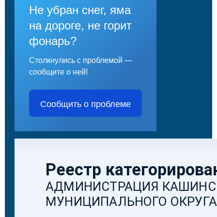
Не убран снег, яма
на дороге, не горит
фонарь?
Столкнулись с проблемой —
сообщите о ней!
Сообщить о проблеме