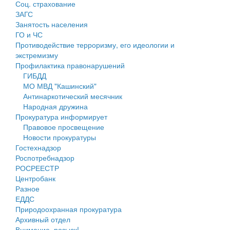
Соц. страхование
Персональные данные
ЗАГС
Занятость населения
Оценка регулирующего воздействия
ГО и ЧС
Противодействие терроризму, его идеологии и
Деятельность МУ
экстремизму
Профилактика правонарушений
Нормативы градостроительного проектирования
ГИБДД
МО МВД "Кашинский"
Правила землепользования и застройки
Антинаркотический месячник
Народная дружина
Генеральные планы
Прокуратура информирует
Правовое просвещение
Проекты планировки территории
Новости прокуратуры
Гостехнадзор
Собрание депутатов
Роспотребнадзор
РОСРЕЕСТР
Городское поселение
Центробанк
Разное
Сельские поселения
ЕДДС
Природоохранная прокуратура
Архивный отдел
Внимание, розыск!