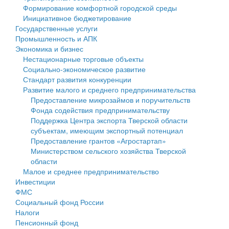
Формирование комфортной городской среды
Государственные услуги
Символика
муниципального округа Тверской области
Финансовое управление
Инициативное бюджетирование
Государственные услуги
Промышленность и АПК
Устав
Администрация Кашинского муниципального округа
Бюджет для граждан
Промышленность и АПК
Экономика и бизнес
Экономика и бизнес
Гостям округа
Тверской области
Имущество
Нестационарные торговые объекты
Социально-экономическое развитие
...
Туризм
Управление сельскими территориями
Выявление правообладателей ранее учтенных
Стандарт развития конкуренции
Развитие малого и среднего предпринимательства
Культура
Открытые данные
объектов недвижимости
Предоставление микрозаймов и поручительств
Фонда содействия предпринимательству
Образование
Работа с обращениями граждан
Имущественная поддержка субъектов малого и
Поддержка Центра экспорта Тверской области
субъектам, имеющим экспортный потенциал
Здравоохранение
Муниципальный контроль
среднего предпринимательства
Предоставление грантов «Агростартап»
Министерством сельского хозяйства Тверской
Социальная защита
Муниципальные услуги
Информационная поддержка субъектов малого и
области
Малое и среднее предпринимательство
Фотоальбом
Проекты административных регламентов
среднего предпринимательства
Инвестиции
ФМС
Антимонопольный комплаенс
Муниципальные программы
Социальный фонд России
Налоги
Противодействие коррупции
Контрольно-счетная палата
Пенсионный фонд