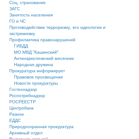
Соц. страхование
Персональные данные
ЗАГС
Занятость населения
Оценка регулирующего воздействия
ГО и ЧС
Противодействие терроризму, его идеологии и
Деятельность МУ
экстремизму
Профилактика правонарушений
Нормативы градостроительного проектирования
ГИБДД
МО МВД "Кашинский"
Правила землепользования и застройки
Антинаркотический месячник
Народная дружина
Генеральные планы
Прокуратура информирует
Правовое просвещение
Проекты планировки территории
Новости прокуратуры
Гостехнадзор
Собрание депутатов
Роспотребнадзор
РОСРЕЕСТР
Городское поселение
Центробанк
Разное
Сельские поселения
ЕДДС
Природоохранная прокуратура
Архивный отдел
Внимание, розыск!