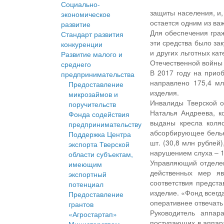
Социально-
защиты населения, и,
экономическое
остается одним из ва
развитие
Для обеспечения граж
Стандарт развития
эти средства было за
конкуренции
и других льготных ка
Развитие малого и
Отечественной войны
среднего
В 2017 году на прио
предпринимательства
направлено 175,4 мл
Предоставление
изделия.
микрозаймов и
Инвалиды Тверской о
поручительств
Наталья Андреева, к
Фонда содействия
выданы кресла коляс
предпринимательству
абсорбирующее белье 
Поддержка Центра
шт. (30,8 млн рублей
экспорта Тверской
нарушением слуха – 1
области субъектам,
Управляющий отделен
имеющим
действенных мер яв
экспортный
соответствия предст
потенциал
изделие. «Фонд всегд
Предоставление
оперативнее отвечать
грантов
Руководитель аппар
«Агростартап»
поступающих в аппара