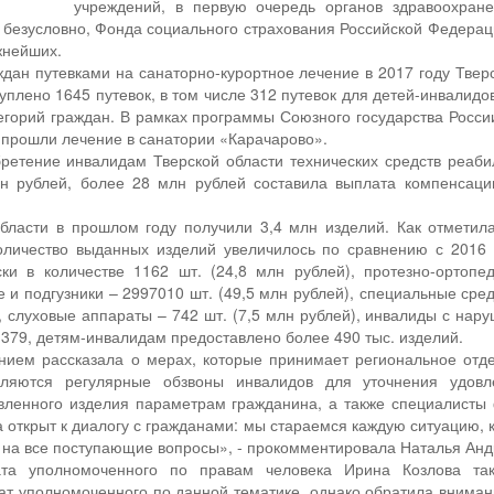
учреждений, в первую очередь органов здравоохране
 безусловно, Фонда социального страхования Российской Федерац
жнейших.
дан путевками на санаторно-курортное лечение в 2017 году Твер
куплено 1645 путевок, в том числе 312 путевок для детей-инвалид
тегорий граждан. В рамках программы Союзного государства Росси
 прошли лечение в санатории «Карачарово».
бретение инвалидам Тверской области технических средств реаби
н рублей, более 28 млн рублей составила выплата компенсац
бласти в прошлом году получили 3,4 млн изделий. Как отмет
оличество выданных изделий увеличилось по сравнению с 2016 г
ки в количестве 1162 шт. (24,8 млн рублей), протезно-ортопе
и подгузники – 2997010 шт. (49,5 млн рублей), специальные ср
), слуховые аппараты – 742 шт. (7,5 млн рублей), инвалиды с на
379, детям-инвалидам предоставлено более 490 тыс. изделий.
ием рассказала о мерах, которые принимает региональное отде
ляются регулярные обзвоны инвалидов для уточнения удовл
авленного изделия параметрам гражданина, а также специалист
а открыт к диалогу с гражданами: мы стараемся каждую ситуацию,
 на все поступающие вопросы», - прокомментировала Наталья Анд
ата уполномоченного по правам человека Ирина Козлова та
т уполномоченного по данной тематике, однако обратила вниман