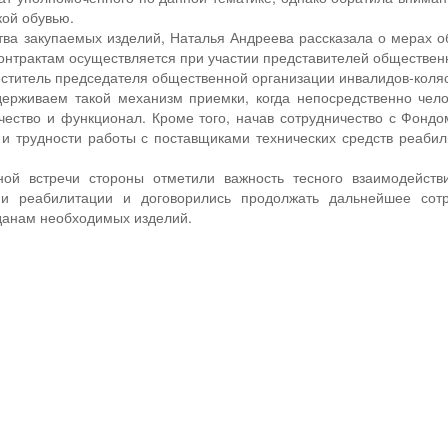
кой обувью.
тва закупаемых изделий, Наталья Андреева рассказала о мерах о
онтрактам осуществляется при участии представителей обществен
ститель председателя общественной организации инвалидов-коля
ерживаем такой механизм приемки, когда непосредственно чело
ачество и функционал. Кроме того, начав сотрудничество с Фонд
 и трудности работы с поставщиками технических средств реабил
ной встречи стороны отметили важность тесного взаимодейств
ми реабилитации и договорились продолжать дальнейшее сотр
данам необходимых изделий.