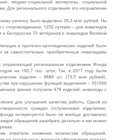
ния, медико-социальной экспертизы, социальной
ии. Для регионального отделения это направление
скому региону было выделено 35,3 млн рублей. На
ов с сопровождением, 1232 путевки – для инвалидов
и и Белоруссии 70 ветеранов и инвалидов Великой
литации и протезно-ортопедических изделий было
ии за самостоятельно приобретенные инвалидами
ила управляющий региональным отделением Фонда
одом на 192,7 тыс. штук. Так, в 2017 году были
дические изделия – 9889 шт. (73,5 млн рублей),
едства при нарушении функций выделения – 331509
рушением зрения получили 479 изделий, инвалиды с
ление для улучшения качества работы. Одной из
етворенности граждан полученными изделиями,
ы фонда интересуются было ли вообще доставлено
 каждое обращение разобрать детально и как можно
реева.
кже отметила снижение количества обращений,
ие на актуальность вопросов обеспечения граждан