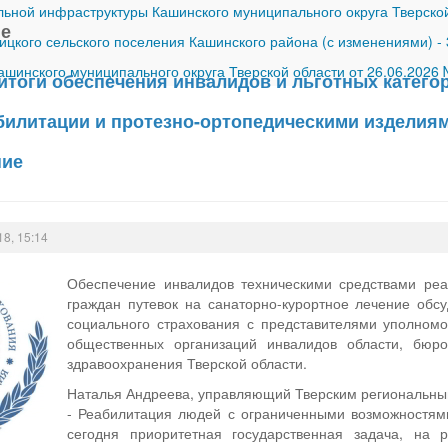
ной инфраструктуры Кашинского муниципального округа Тверской
ие
ицкого сельского поселения Кашинского района (с изменениями)
-
шинского муниципального округа Тверской области от 26.06.2026
итоги обеспечения инвалидов и льготных катего
илитации и протезно-ортопедическими изделиями
ние
18, 15:14
Обеспечение инвалидов техническими средствами реа
граждан путевок на санаторно-курортное лечение обс
социального страхования с представителями уполномо
общественных организаций инвалидов области, бюро
здравоохранения Тверской области.
Наталья Андреева, управляющий Тверским региональн
- Реабилитация людей с ограниченными возможностями
сегодня приоритетная государственная задача, на 