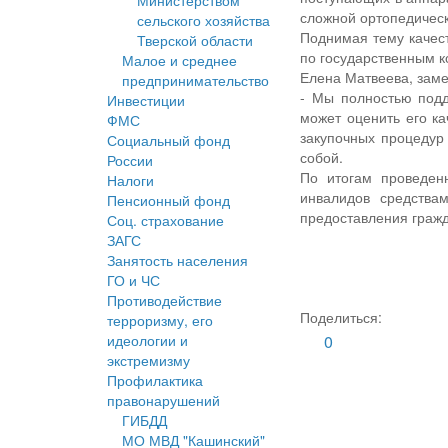
Министерством
сложной ортопедичес
сельского хозяйства
Поднимая тему качес
Тверской области
по государственным к
Малое и среднее
Елена Матвеева, заме
предпринимательство
- Мы полностью подд
Инвестиции
может оценить его к
ФМС
закупочных процедур
Социальный фонд
собой.
России
По итогам проведен
Налоги
инвалидов средства
Пенсионный фонд
предоставления граж
Соц. страхование
ЗАГС
Занятость населения
ГО и ЧС
Противодействие
Поделиться:
терроризму, его
идеологии и
0
экстремизму
Профилактика
правонарушений
ГИБДД
МО МВД "Кашинский"