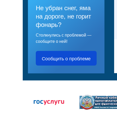
Не убран снег, яма
на дороге, не горит
фонарь?
Столкнулись с проблемой —
сообщите о ней!
Сообщить о проблеме