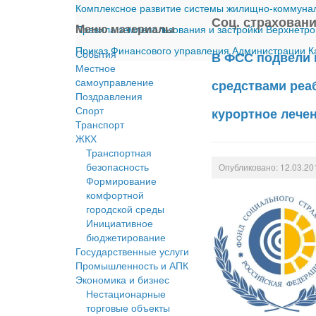
Комплексное развитие системы жилищно-коммуналь
Соц. страхован
Меню материалы
Правила землепользования и застройки Верхнетро
Приказ Финансового управления Администрации Ка
События
В ФСС подвели 
Местное
cамоуправление
средствами реаб
Поздравления
Спорт
курортное лече
Транспорт
ЖКХ
Транспортная
безопасность
Опубликовано: 12.03.20
Формирование
комфортной
городской среды
Инициативное
бюджетирование
Государственные услуги
Промышленность и АПК
Экономика и бизнес
Нестационарные
торговые объекты