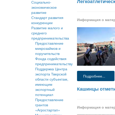
Легкоатлетичес
Социально-
экономическое
развитие
Стандарт развития
Информация о мате
конкуренции
Развитие малого и
среднего
предпринимательства
Предоставление
микрозаймов и
поручительств
Фонда содействия
предпринимательству
Поддержка Центра
экспорта Тверской
Подробнее...
области субъектам,
имеющим
Кашинцы отмет
экспортный
потенциал
Предоставление
грантов
Информация о мате
«Агростартап»