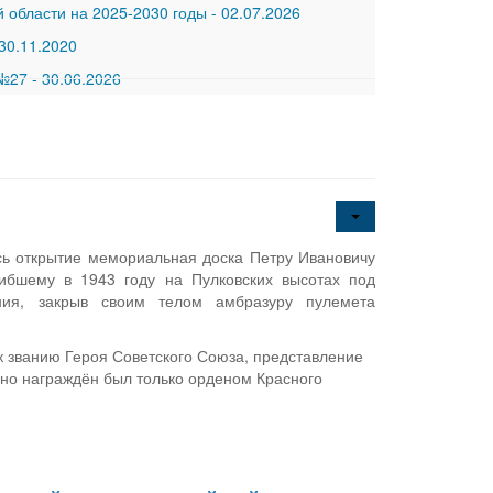
 области на 2025-2030 годы
-
02.07.2026
30.11.2020
 №27
-
30.06.2026
сь открытие мемориальная доска Петру Ивановичу
гибшему в 1943 году на Пулковских высотах под
ния, закрыв своим телом амбразуру пулемета
к званию Героя Советского Союза, представление
 но награждён был только орденом Красного