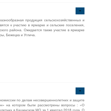
разнообразная продукция сельскохозяйственных и
ятся к участию в ярмарке и сельские поселения,
кого района. Ожидается также участие в ярмарке
ры, Бежецка и Углича.
 комиссии по делам несовершеннолетних и защите
он» на котором были рассмотрены вопросы : «О
летних в Кашинском МО за 1 квартал 2018 года. О