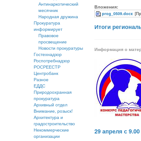
Антинаркотический
Вложения:
месячник
prog_0509.docx
[П
Народная дружина
Прокуратура
Итоги региональ
информирует
Правовое
просвещение
Новости прокуратуры
Информация о мате
Гостехнадзор
Роспотребнадзор
РОСРЕЕСТР
Центробанк
Разное
ЕДДС
Природоохранная
прокуратура
Архивный отдел
Внимание, розыск!
Архитектура и
градостроительство
Некоммерческие
29 апреля с 9.0
организации