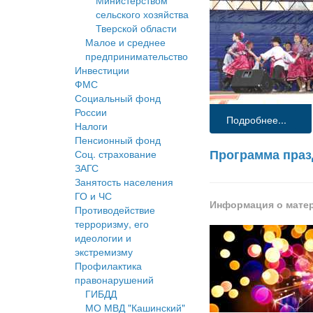
Министерством
сельского хозяйства
Тверской области
Малое и среднее
предпринимательство
Инвестиции
ФМС
Социальный фонд
России
Подробнее...
Налоги
Пенсионный фонд
Программа пра
Соц. страхование
ЗАГС
Занятость населения
ГО и ЧС
Информация о мате
Противодействие
терроризму, его
идеологии и
экстремизму
Профилактика
правонарушений
ГИБДД
МО МВД "Кашинский"