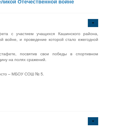
еликой Отечественной войне
афета с участием учащихся Кашинского района,
й войне, и проведение которой стало ежегодной
стафете, посвятив свои победы в спортивном
ину на полях сражений.
есто – МБОУ СОШ № 5.