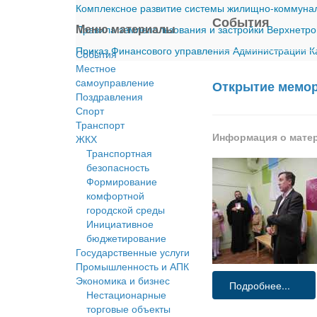
Комплексное развитие системы жилищно-коммуналь
События
Меню материалы
Правила землепользования и застройки Верхнетро
Приказ Финансового управления Администрации Ка
События
Местное
cамоуправление
Открытие мемор
Поздравления
Спорт
Транспорт
Информация о мате
ЖКХ
Транспортная
безопасность
Формирование
комфортной
городской среды
Инициативное
бюджетирование
Государственные услуги
Промышленность и АПК
Экономика и бизнес
Подробнее...
Нестационарные
торговые объекты