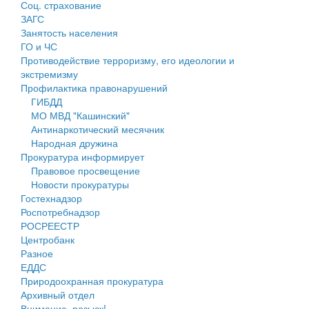
Соц. страхование
Персональные данные
ЗАГС
Занятость населения
Оценка регулирующего воздействия
ГО и ЧС
Противодействие терроризму, его идеологии и
Деятельность МУ
экстремизму
Профилактика правонарушений
Нормативы градостроительного проектирования
ГИБДД
МО МВД "Кашинский"
Правила землепользования и застройки
Антинаркотический месячник
Народная дружина
Генеральные планы
Прокуратура информирует
Правовое просвещение
Проекты планировки территории
Новости прокуратуры
Гостехнадзор
Собрание депутатов
Роспотребнадзор
РОСРЕЕСТР
Городское поселение
Центробанк
Разное
Сельские поселения
ЕДДС
Природоохранная прокуратура
Архивный отдел
Внимание, розыск!