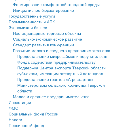
Формирование комфортной городской среды
Государственные услуги
Символика
муниципального округа Тверской области
Финансовое управление
Инициативное бюджетирование
Государственные услуги
Промышленность и АПК
Устав
Администрация Кашинского муниципального округа
Бюджет для граждан
Промышленность и АПК
Экономика и бизнес
Экономика и бизнес
Гостям округа
Тверской области
Имущество
Нестационарные торговые объекты
Социально-экономическое развитие
...
Туризм
Управление сельскими территориями
Выявление правообладателей ранее учтенных
Стандарт развития конкуренции
Развитие малого и среднего предпринимательства
Культура
Открытые данные
объектов недвижимости
Предоставление микрозаймов и поручительств
Фонда содействия предпринимательству
Образование
Работа с обращениями граждан
Имущественная поддержка субъектов малого и
Поддержка Центра экспорта Тверской области
субъектам, имеющим экспортный потенциал
Здравоохранение
Муниципальный контроль
среднего предпринимательства
Предоставление грантов «Агростартап»
Министерством сельского хозяйства Тверской
Социальная защита
Муниципальные услуги
Информационная поддержка субъектов малого и
области
Малое и среднее предпринимательство
Фотоальбом
Проекты административных регламентов
среднего предпринимательства
Инвестиции
ФМС
Антимонопольный комплаенс
Муниципальные программы
Социальный фонд России
Налоги
Противодействие коррупции
Контрольно-счетная палата
Пенсионный фонд