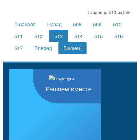
Страница 513 из 546
В начало
Назад
508
509
510
511
512
513
514
515
516
517
Вперед
В конец
Решаем вместе