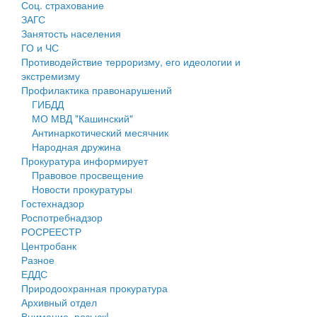
Соц. страхование
Персональные данные
ЗАГС
Занятость населения
Оценка регулирующего воздействия
ГО и ЧС
Противодействие терроризму, его идеологии и
Деятельность МУ
экстремизму
Профилактика правонарушений
Нормативы градостроительного проектирования
ГИБДД
МО МВД "Кашинский"
Правила землепользования и застройки
Антинаркотический месячник
Народная дружина
Генеральные планы
Прокуратура информирует
Правовое просвещение
Проекты планировки территории
Новости прокуратуры
Гостехнадзор
Собрание депутатов
Роспотребнадзор
РОСРЕЕСТР
Городское поселение
Центробанк
Разное
Сельские поселения
ЕДДС
Природоохранная прокуратура
Архивный отдел
Внимание, розыск!