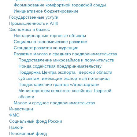
Формирование комфортной городской среды
Государственные услуги
Символика
муниципального округа Тверской области
Финансовое управление
Инициативное бюджетирование
Государственные услуги
Промышленность и АПК
Устав
Администрация Кашинского муниципального округа
Бюджет для граждан
Промышленность и АПК
Экономика и бизнес
Экономика и бизнес
Гостям округа
Тверской области
Имущество
Нестационарные торговые объекты
Социально-экономическое развитие
...
Туризм
Управление сельскими территориями
Выявление правообладателей ранее учтенных
Стандарт развития конкуренции
Развитие малого и среднего предпринимательства
Культура
Открытые данные
объектов недвижимости
Предоставление микрозаймов и поручительств
Фонда содействия предпринимательству
Образование
Работа с обращениями граждан
Имущественная поддержка субъектов малого и
Поддержка Центра экспорта Тверской области
субъектам, имеющим экспортный потенциал
Здравоохранение
Муниципальный контроль
среднего предпринимательства
Предоставление грантов «Агростартап»
Министерством сельского хозяйства Тверской
Социальная защита
Муниципальные услуги
Информационная поддержка субъектов малого и
области
Малое и среднее предпринимательство
Фотоальбом
Проекты административных регламентов
среднего предпринимательства
Инвестиции
ФМС
Антимонопольный комплаенс
Муниципальные программы
Социальный фонд России
Налоги
Противодействие коррупции
Контрольно-счетная палата
Пенсионный фонд