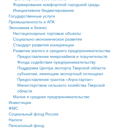
Формирование комфортной городской среды
Государственные услуги
Символика
муниципального округа Тверской области
Финансовое управление
Инициативное бюджетирование
Государственные услуги
Промышленность и АПК
Устав
Администрация Кашинского муниципального округа
Бюджет для граждан
Промышленность и АПК
Экономика и бизнес
Экономика и бизнес
Гостям округа
Тверской области
Имущество
Нестационарные торговые объекты
Социально-экономическое развитие
...
Туризм
Управление сельскими территориями
Выявление правообладателей ранее учтенных
Стандарт развития конкуренции
Развитие малого и среднего предпринимательства
Культура
Открытые данные
объектов недвижимости
Предоставление микрозаймов и поручительств
Фонда содействия предпринимательству
Образование
Работа с обращениями граждан
Имущественная поддержка субъектов малого и
Поддержка Центра экспорта Тверской области
субъектам, имеющим экспортный потенциал
Здравоохранение
Муниципальный контроль
среднего предпринимательства
Предоставление грантов «Агростартап»
Министерством сельского хозяйства Тверской
Социальная защита
Муниципальные услуги
Информационная поддержка субъектов малого и
области
Малое и среднее предпринимательство
Фотоальбом
Проекты административных регламентов
среднего предпринимательства
Инвестиции
ФМС
Антимонопольный комплаенс
Муниципальные программы
Социальный фонд России
Налоги
Противодействие коррупции
Контрольно-счетная палата
Пенсионный фонд