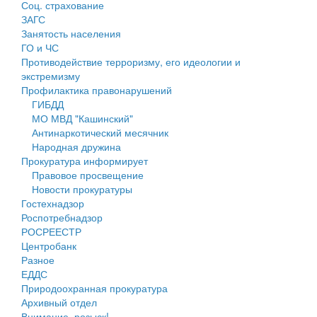
Соц. страхование
Персональные данные
ЗАГС
Занятость населения
Оценка регулирующего воздействия
ГО и ЧС
Противодействие терроризму, его идеологии и
Деятельность МУ
экстремизму
Профилактика правонарушений
Нормативы градостроительного проектирования
ГИБДД
МО МВД "Кашинский"
Правила землепользования и застройки
Антинаркотический месячник
Народная дружина
Генеральные планы
Прокуратура информирует
Правовое просвещение
Проекты планировки территории
Новости прокуратуры
Гостехнадзор
Собрание депутатов
Роспотребнадзор
РОСРЕЕСТР
Городское поселение
Центробанк
Разное
Сельские поселения
ЕДДС
Природоохранная прокуратура
Архивный отдел
Внимание, розыск!