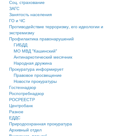
Соц. страхование
Персональные данные
ЗАГС
Занятость населения
Оценка регулирующего воздействия
ГО и ЧС
Противодействие терроризму, его идеологии и
Деятельность МУ
экстремизму
Профилактика правонарушений
Нормативы градостроительного проектирования
ГИБДД
МО МВД "Кашинский"
Правила землепользования и застройки
Антинаркотический месячник
Народная дружина
Генеральные планы
Прокуратура информирует
Правовое просвещение
Проекты планировки территории
Новости прокуратуры
Гостехнадзор
Собрание депутатов
Роспотребнадзор
РОСРЕЕСТР
Городское поселение
Центробанк
Разное
Сельские поселения
ЕДДС
Природоохранная прокуратура
Архивный отдел
Внимание, розыск!