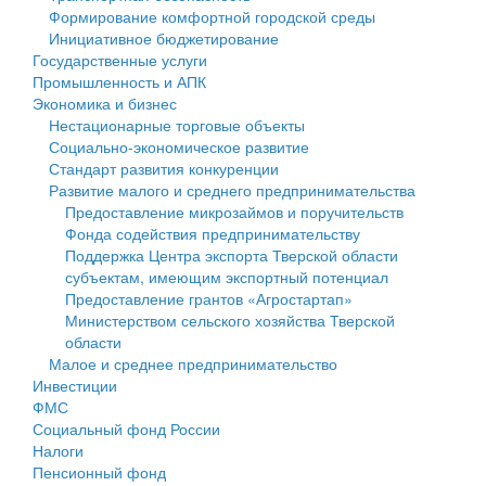
Формирование комфортной городской среды
Государственные услуги
Символика
муниципального округа Тверской области
Финансовое управление
Инициативное бюджетирование
Государственные услуги
Промышленность и АПК
Устав
Администрация Кашинского муниципального округа
Бюджет для граждан
Промышленность и АПК
Экономика и бизнес
Экономика и бизнес
Гостям округа
Тверской области
Имущество
Нестационарные торговые объекты
Социально-экономическое развитие
...
Туризм
Управление сельскими территориями
Выявление правообладателей ранее учтенных
Стандарт развития конкуренции
Развитие малого и среднего предпринимательства
Культура
Открытые данные
объектов недвижимости
Предоставление микрозаймов и поручительств
Фонда содействия предпринимательству
Образование
Работа с обращениями граждан
Имущественная поддержка субъектов малого и
Поддержка Центра экспорта Тверской области
субъектам, имеющим экспортный потенциал
Здравоохранение
Муниципальный контроль
среднего предпринимательства
Предоставление грантов «Агростартап»
Министерством сельского хозяйства Тверской
Социальная защита
Муниципальные услуги
Информационная поддержка субъектов малого и
области
Малое и среднее предпринимательство
Фотоальбом
Проекты административных регламентов
среднего предпринимательства
Инвестиции
ФМС
Антимонопольный комплаенс
Муниципальные программы
Социальный фонд России
Налоги
Противодействие коррупции
Контрольно-счетная палата
Пенсионный фонд