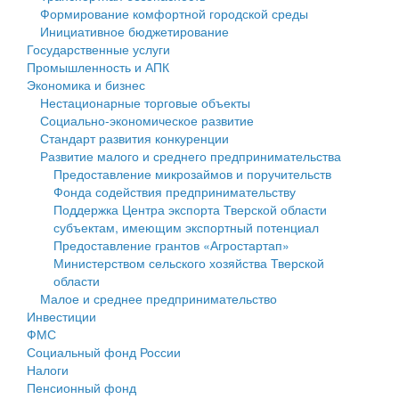
Формирование комфортной городской среды
Государственные услуги
Символика
муниципального округа Тверской области
Финансовое управление
Инициативное бюджетирование
Государственные услуги
Промышленность и АПК
Устав
Администрация Кашинского муниципального округа
Бюджет для граждан
Промышленность и АПК
Экономика и бизнес
Экономика и бизнес
Гостям округа
Тверской области
Имущество
Нестационарные торговые объекты
Социально-экономическое развитие
...
Туризм
Управление сельскими территориями
Выявление правообладателей ранее учтенных
Стандарт развития конкуренции
Развитие малого и среднего предпринимательства
Культура
Открытые данные
объектов недвижимости
Предоставление микрозаймов и поручительств
Фонда содействия предпринимательству
Образование
Работа с обращениями граждан
Имущественная поддержка субъектов малого и
Поддержка Центра экспорта Тверской области
субъектам, имеющим экспортный потенциал
Здравоохранение
Муниципальный контроль
среднего предпринимательства
Предоставление грантов «Агростартап»
Министерством сельского хозяйства Тверской
Социальная защита
Муниципальные услуги
Информационная поддержка субъектов малого и
области
Малое и среднее предпринимательство
Фотоальбом
Проекты административных регламентов
среднего предпринимательства
Инвестиции
ФМС
Антимонопольный комплаенс
Муниципальные программы
Социальный фонд России
Налоги
Противодействие коррупции
Контрольно-счетная палата
Пенсионный фонд