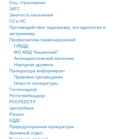
Соц. страхование
Персональные данные
ЗАГС
Занятость населения
Оценка регулирующего воздействия
ГО и ЧС
Противодействие терроризму, его идеологии и
Деятельность МУ
экстремизму
Профилактика правонарушений
Нормативы градостроительного проектирования
ГИБДД
МО МВД "Кашинский"
Правила землепользования и застройки
Антинаркотический месячник
Народная дружина
Генеральные планы
Прокуратура информирует
Правовое просвещение
Проекты планировки территории
Новости прокуратуры
Гостехнадзор
Собрание депутатов
Роспотребнадзор
РОСРЕЕСТР
Городское поселение
Центробанк
Разное
Сельские поселения
ЕДДС
Природоохранная прокуратура
Архивный отдел
Внимание, розыск!