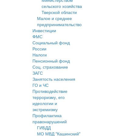
Министерством
сельского хозяйства
Тверской области
Малое и среднее
предпринимательство
Инвестиции
ФМС
Социальный фонд
России
Налоги
Пенсионный фонд
Соц. страхование
ЗАГС
Занятость населения
ГО и ЧС
Противодействие
терроризму, его
идеологии и
экстремизму
Профилактика
правонарушений
ГИБДД
МО МВД "Кашинский"