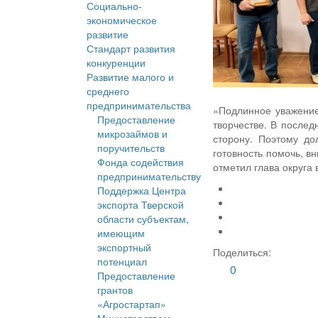
Социально-
экономическое
развитие
Стандарт развития
конкуренции
Развитие малого и
среднего
предпринимательства
«Подлинное уважение
Предоставление
творчестве. В после
микрозаймов и
сторону. Поэтому до
поручительств
готовность помочь, в
Фонда содействия
отметил глава округа
предпринимательству
Поддержка Центра
экспорта Тверской
области субъектам,
имеющим
экспортный
Поделиться:
потенциал
0
Предоставление
грантов
«Агростартап»