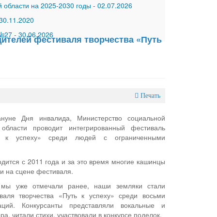
 области на 2025-2030 годы
-
02.07.2026
30.11.2020
 №27
-
30.06.2026
дителей фестиваля творчества «Путь
Печать
ануне Дня инвалида, Министерство социальной
области проводит интегрированный фестиваль
ть к успеху» среди людей с ограниченными
дится с 2011 года и за это время многие кашинцы
и на сцене фестиваля.
 мы уже отмечали ранее, наши земляки стали
валя творчества «Путь к успеху» среди восьми
аций. Конкурсанты представляли вокальные и
а, читали стихи, участвовали в конкурсе поделок.