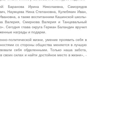
ей: Баранова Ирина Николаевна, Саморядов
ич, Наумцева Нина Степановна, Кулебякин Иван,
Ивановна, а также воспитанники Кашинской школы-
ева Валерия, Смирнова Валерия и Танцевальный
з». Сегодня глава округа Герман Баландин вручил
женные награды и подарки.
нно-политической жизни, умение проявить себя в
жностями со стороны общества меняется в лучшую
твовали себя обделенными. Только наша забота,
в своих силах и найти достойное место в жизни», -