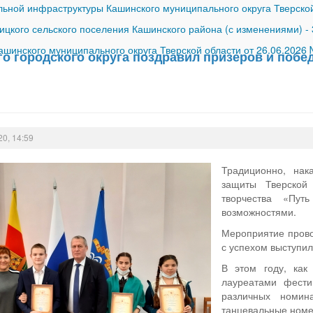
ной инфраструктуры Кашинского муниципального округа Тверской
ицкого сельского поселения Кашинского района (с изменениями)
-
шинского муниципального округа Тверской области от 26.06.2026
го городского округа поздравил призеров и побе
20, 14:59
Традиционно, нак
защиты Тверской 
творчества «Пу
возможностями.
Мероприятие прово
с успехом выступил
В этом году, как
лауреатами фести
различных номин
танцевальные номер