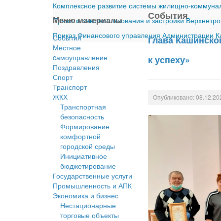
Комплексное развитие системы жилищно-коммуналь
События
Меню материалы
Правила землепользования и застройки Верхнетро
Приказ Финансового управления Администрации Ка
События
Глава Кашинско
Местное
cамоуправление
к успеху»
Поздравления
Спорт
Транспорт
ЖКХ
Опубликовано: 08.12.20
Транспортная
безопасность
Формирование
комфортной
городской среды
Инициативное
бюджетирование
Государственные услуги
Промышленность и АПК
Экономика и бизнес
Нестационарные
торговые объекты