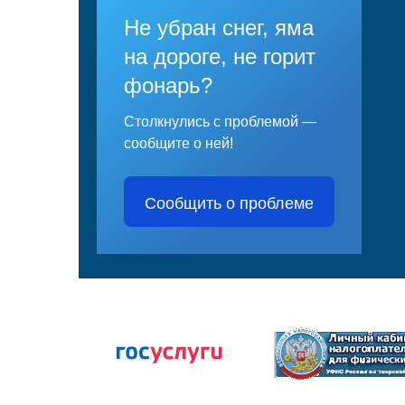
Не убран снег, яма
на дороге, не горит
фонарь?
Столкнулись с проблемой —
сообщите о ней!
Сообщить о проблеме