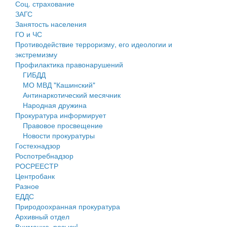
Соц. страхование
Персональные данные
ЗАГС
Занятость населения
Оценка регулирующего воздействия
ГО и ЧС
Противодействие терроризму, его идеологии и
Деятельность МУ
экстремизму
Профилактика правонарушений
Нормативы градостроительного проектирования
ГИБДД
МО МВД "Кашинский"
Правила землепользования и застройки
Антинаркотический месячник
Народная дружина
Генеральные планы
Прокуратура информирует
Правовое просвещение
Проекты планировки территории
Новости прокуратуры
Гостехнадзор
Собрание депутатов
Роспотребнадзор
РОСРЕЕСТР
Городское поселение
Центробанк
Разное
Сельские поселения
ЕДДС
Природоохранная прокуратура
Архивный отдел
Внимание, розыск!