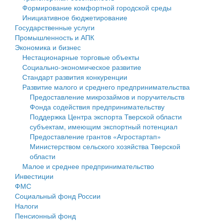
Формирование комфортной городской среды
Государственные услуги
Символика
муниципального округа Тверской области
Финансовое управление
Инициативное бюджетирование
Государственные услуги
Промышленность и АПК
Устав
Администрация Кашинского муниципального округа
Бюджет для граждан
Промышленность и АПК
Экономика и бизнес
Экономика и бизнес
Гостям округа
Тверской области
Имущество
Нестационарные торговые объекты
Социально-экономическое развитие
...
Туризм
Управление сельскими территориями
Выявление правообладателей ранее учтенных
Стандарт развития конкуренции
Развитие малого и среднего предпринимательства
Культура
Открытые данные
объектов недвижимости
Предоставление микрозаймов и поручительств
Фонда содействия предпринимательству
Образование
Работа с обращениями граждан
Имущественная поддержка субъектов малого и
Поддержка Центра экспорта Тверской области
субъектам, имеющим экспортный потенциал
Здравоохранение
Муниципальный контроль
среднего предпринимательства
Предоставление грантов «Агростартап»
Министерством сельского хозяйства Тверской
Социальная защита
Муниципальные услуги
Информационная поддержка субъектов малого и
области
Малое и среднее предпринимательство
Фотоальбом
Проекты административных регламентов
среднего предпринимательства
Инвестиции
ФМС
Антимонопольный комплаенс
Муниципальные программы
Социальный фонд России
Налоги
Противодействие коррупции
Контрольно-счетная палата
Пенсионный фонд