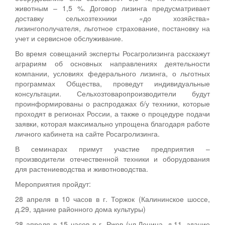
животным – 1,5 %. Договор лизинга предусматривает
доставку сельхозтехники «до хозяйства»
лизингополучателя, льготное страхование, постановку на
учет и сервисное обслуживание.
Во время совещаний эксперты Росагролизинга расскажут
аграриям об основных направлениях деятельности
компании, условиях федерального лизинга, о льготных
программах Общества, проведут индивидуальные
консультации. Сельхозтоваропроизводители будут
проинформированы о распродажах б/у техники, которые
проходят в регионах России, а также о процедуре подачи
заявки, которая максимально упрощена благодаря работе
личного кабинета на сайте Росагролизинга.
В семинарах примут участие предприятия –
производители отечественной техники и оборудования
для растениеводства и животноводства.
Мероприятия пройдут:
28 апреля в 10 часов в г. Торжок (Калининское шоссе,
д.29, здание районного дома культуры)
28 апреля в 15 часов в г. Ржев (ул.Ленина, д.11, здание