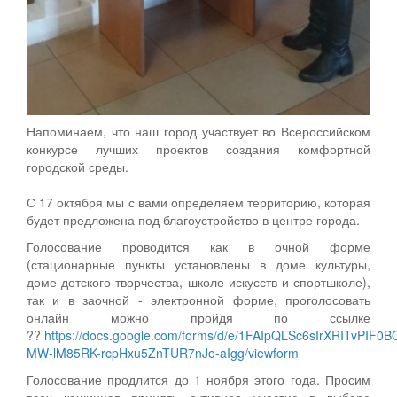
Напоминаем, что наш город участвует во Всероссийском
конкурсе лучших проектов создания комфортной
городской среды.
С 17 октября мы с вами определяем территорию, которая
будет предложена под благоустройство в центре города.
Голосование проводится как в очной форме
(стационарные пункты установлены в доме культуры,
доме детского творчества, школе искусств и спортшколе),
так и в заочной - электронной форме, проголосовать
онлайн можно пройдя по ссылке
??
https://docs.google.com/forms/d/e/1FAIpQLSc6sIrXRITvPIF0B
MW-lM85RK-rcpHxu5ZnTUR7nJo-aIgg/viewform
Голосование продлится до 1 ноября этого года. Просим
всех кашинцев принять активное участие в выборе