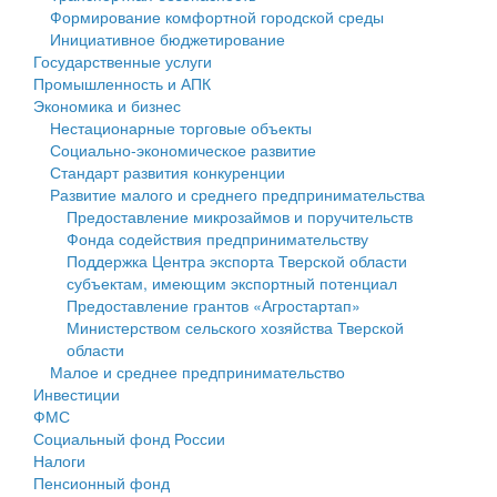
Формирование комфортной городской среды
Государственные услуги
Символика
муниципального округа Тверской области
Финансовое управление
Инициативное бюджетирование
Государственные услуги
Промышленность и АПК
Устав
Администрация Кашинского муниципального округа
Бюджет для граждан
Промышленность и АПК
Экономика и бизнес
Экономика и бизнес
Гостям округа
Тверской области
Имущество
Нестационарные торговые объекты
Социально-экономическое развитие
...
Туризм
Управление сельскими территориями
Выявление правообладателей ранее учтенных
Стандарт развития конкуренции
Развитие малого и среднего предпринимательства
Культура
Открытые данные
объектов недвижимости
Предоставление микрозаймов и поручительств
Фонда содействия предпринимательству
Образование
Работа с обращениями граждан
Имущественная поддержка субъектов малого и
Поддержка Центра экспорта Тверской области
субъектам, имеющим экспортный потенциал
Здравоохранение
Муниципальный контроль
среднего предпринимательства
Предоставление грантов «Агростартап»
Министерством сельского хозяйства Тверской
Социальная защита
Муниципальные услуги
Информационная поддержка субъектов малого и
области
Малое и среднее предпринимательство
Фотоальбом
Проекты административных регламентов
среднего предпринимательства
Инвестиции
ФМС
Антимонопольный комплаенс
Муниципальные программы
Социальный фонд России
Налоги
Противодействие коррупции
Контрольно-счетная палата
Пенсионный фонд