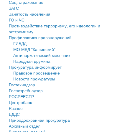
Соц. страхование
Персональные данные
ЗАГС
Занятость населения
Оценка регулирующего воздействия
ГО и ЧС
Противодействие терроризму, его идеологии и
Деятельность МУ
экстремизму
Профилактика правонарушений
Нормативы градостроительного проектирования
ГИБДД
МО МВД "Кашинский"
Правила землепользования и застройки
Антинаркотический месячник
Народная дружина
Генеральные планы
Прокуратура информирует
Правовое просвещение
Проекты планировки территории
Новости прокуратуры
Гостехнадзор
Собрание депутатов
Роспотребнадзор
РОСРЕЕСТР
Городское поселение
Центробанк
Разное
Сельские поселения
ЕДДС
Природоохранная прокуратура
Архивный отдел
Внимание, розыск!