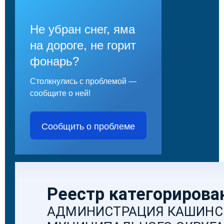
Не убран снег, яма
на дороге, не горит
фонарь?
Столкнулись с проблемой —
сообщите о ней!
Сообщить о проблеме