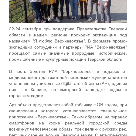
22-24 сентября при поддержке Правительства Тверской
области в нашем регионе проходит экспедиция под
названием "Я люблю Верхневолжье". В формате промо-
экспедиции сотрудники и партнеры РИА "Верхневолжье"
посещают самые значимые природные, исторические,
промышленные и культурные локации Тверской области.
В честь 5-летия РИА "Верхневолжье" в подарок от
медиахолдинга для жителей нескольких муниципалитетов
установлены уникальные digital арт-объекты (AR), один из
них - в Кашине, на смотровой площадке рядом с
городским садом.
Арт-объект представляет собой табличку с QR-кодом, при
сканировании которого устанавливается специальное
приложение «Верхневолжье». Таким образом, на экранах
смартфонов на фоне реальной городской среды
возникнут человеческие образы трёх великих русских рек,
берущих свое начало на Тверской земле. С арт-объектом