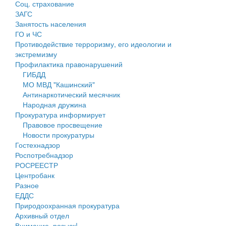
Соц. страхование
Персональные данные
ЗАГС
Занятость населения
Оценка регулирующего воздействия
ГО и ЧС
Противодействие терроризму, его идеологии и
Деятельность МУ
экстремизму
Профилактика правонарушений
Нормативы градостроительного проектирования
ГИБДД
МО МВД "Кашинский"
Правила землепользования и застройки
Антинаркотический месячник
Народная дружина
Генеральные планы
Прокуратура информирует
Правовое просвещение
Проекты планировки территории
Новости прокуратуры
Гостехнадзор
Собрание депутатов
Роспотребнадзор
РОСРЕЕСТР
Городское поселение
Центробанк
Разное
Сельские поселения
ЕДДС
Природоохранная прокуратура
Архивный отдел
Внимание, розыск!