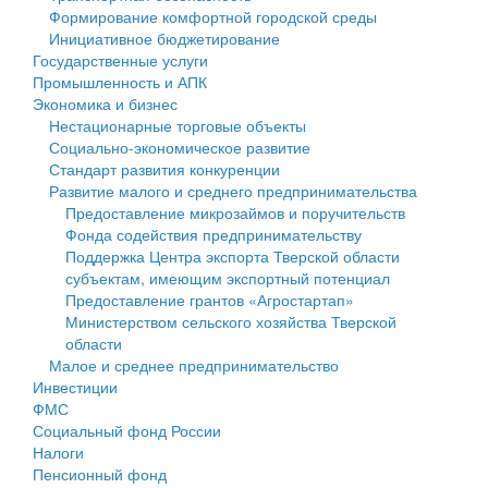
Формирование комфортной городской среды
Государственные услуги
Символика
муниципального округа Тверской области
Финансовое управление
Инициативное бюджетирование
Государственные услуги
Промышленность и АПК
Устав
Администрация Кашинского муниципального округа
Бюджет для граждан
Промышленность и АПК
Экономика и бизнес
Экономика и бизнес
Гостям округа
Тверской области
Имущество
Нестационарные торговые объекты
Социально-экономическое развитие
...
Туризм
Управление сельскими территориями
Выявление правообладателей ранее учтенных
Стандарт развития конкуренции
Развитие малого и среднего предпринимательства
Культура
Открытые данные
объектов недвижимости
Предоставление микрозаймов и поручительств
Фонда содействия предпринимательству
Образование
Работа с обращениями граждан
Имущественная поддержка субъектов малого и
Поддержка Центра экспорта Тверской области
субъектам, имеющим экспортный потенциал
Здравоохранение
Муниципальный контроль
среднего предпринимательства
Предоставление грантов «Агростартап»
Министерством сельского хозяйства Тверской
Социальная защита
Муниципальные услуги
Информационная поддержка субъектов малого и
области
Малое и среднее предпринимательство
Фотоальбом
Проекты административных регламентов
среднего предпринимательства
Инвестиции
ФМС
Антимонопольный комплаенс
Муниципальные программы
Социальный фонд России
Налоги
Противодействие коррупции
Контрольно-счетная палата
Пенсионный фонд