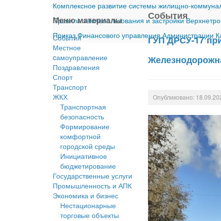
Комплексное развитие системы жилищно-коммуналь
События
Меню материалы
Правила землепользования и застройки Верхнетро
Приказ Финансового управления Администрации Ка
События
ГУП ДРСУ-17 пр
Местное
cамоуправление
Железнодорожн
Поздравления
Спорт
Транспорт
ЖКХ
Опубликовано: 18.09.20
Транспортная
безопасность
Формирование
комфортной
городской среды
Инициативное
бюджетирование
Государственные услуги
Промышленность и АПК
Экономика и бизнес
Нестационарные
торговые объекты