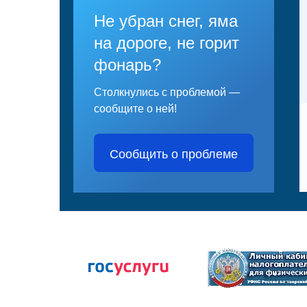
Не убран снег, яма
на дороге, не горит
фонарь?
Столкнулись с проблемой —
сообщите о ней!
Сообщить о проблеме