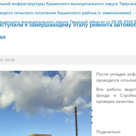
ной инфраструктуры Кашинского муниципального округа Тверской
ицкого сельского поселения Кашинского района (с изменениями)
-
шинского муниципального округа Тверской области от 26.06.2026
иступили к завершающему этапу ремонта автомоб
ая
20, 09:48
После укладки асф
проводится отсыпка
Все работы ведут
фонда и Стройко
проверки качества.
Поделиться: