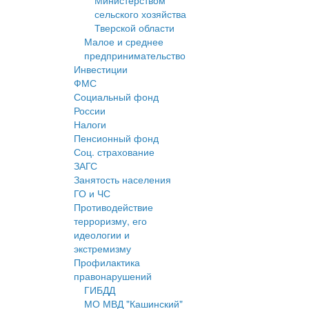
Министерством
сельского хозяйства
Тверской области
Малое и среднее
предпринимательство
Инвестиции
ФМС
Социальный фонд
России
Налоги
Пенсионный фонд
Соц. страхование
ЗАГС
Занятость населения
ГО и ЧС
Противодействие
терроризму, его
идеологии и
экстремизму
Профилактика
правонарушений
ГИБДД
МО МВД "Кашинский"