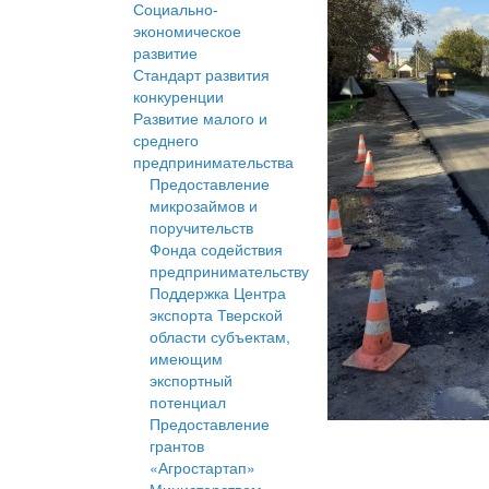
Социально-
экономическое
развитие
Стандарт развития
конкуренции
Развитие малого и
среднего
предпринимательства
Предоставление
микрозаймов и
поручительств
Фонда содействия
предпринимательству
Поддержка Центра
экспорта Тверской
области субъектам,
имеющим
экспортный
потенциал
Предоставление
грантов
«Агростартап»