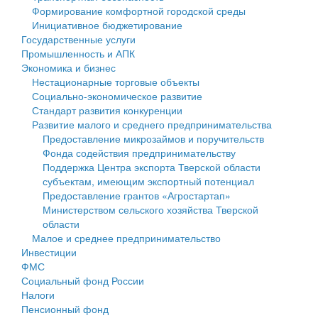
Формирование комфортной городской среды
Государственные услуги
Символика
муниципального округа Тверской области
Финансовое управление
Инициативное бюджетирование
Государственные услуги
Промышленность и АПК
Устав
Администрация Кашинского муниципального округа
Бюджет для граждан
Промышленность и АПК
Экономика и бизнес
Экономика и бизнес
Гостям округа
Тверской области
Имущество
Нестационарные торговые объекты
Социально-экономическое развитие
...
Туризм
Управление сельскими территориями
Выявление правообладателей ранее учтенных
Стандарт развития конкуренции
Развитие малого и среднего предпринимательства
Культура
Открытые данные
объектов недвижимости
Предоставление микрозаймов и поручительств
Фонда содействия предпринимательству
Образование
Работа с обращениями граждан
Имущественная поддержка субъектов малого и
Поддержка Центра экспорта Тверской области
субъектам, имеющим экспортный потенциал
Здравоохранение
Муниципальный контроль
среднего предпринимательства
Предоставление грантов «Агростартап»
Министерством сельского хозяйства Тверской
Социальная защита
Муниципальные услуги
Информационная поддержка субъектов малого и
области
Малое и среднее предпринимательство
Фотоальбом
Проекты административных регламентов
среднего предпринимательства
Инвестиции
ФМС
Антимонопольный комплаенс
Муниципальные программы
Социальный фонд России
Налоги
Противодействие коррупции
Контрольно-счетная палата
Пенсионный фонд