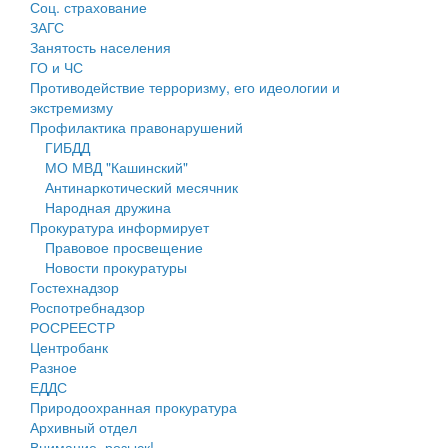
Соц. страхование
Персональные данные
ЗАГС
Занятость населения
Оценка регулирующего воздействия
ГО и ЧС
Противодействие терроризму, его идеологии и
Деятельность МУ
экстремизму
Профилактика правонарушений
Нормативы градостроительного проектирования
ГИБДД
МО МВД "Кашинский"
Правила землепользования и застройки
Антинаркотический месячник
Народная дружина
Генеральные планы
Прокуратура информирует
Правовое просвещение
Проекты планировки территории
Новости прокуратуры
Гостехнадзор
Собрание депутатов
Роспотребнадзор
РОСРЕЕСТР
Городское поселение
Центробанк
Разное
Сельские поселения
ЕДДС
Природоохранная прокуратура
Архивный отдел
Внимание, розыск!