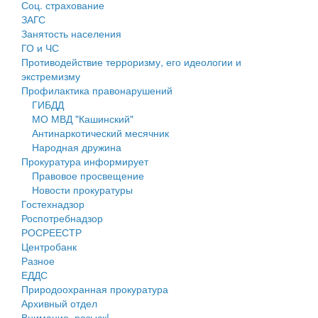
Соц. страхование
Персональные данные
ЗАГС
Занятость населения
Оценка регулирующего воздействия
ГО и ЧС
Противодействие терроризму, его идеологии и
Деятельность МУ
экстремизму
Профилактика правонарушений
Нормативы градостроительного проектирования
ГИБДД
МО МВД "Кашинский"
Правила землепользования и застройки
Антинаркотический месячник
Народная дружина
Генеральные планы
Прокуратура информирует
Правовое просвещение
Проекты планировки территории
Новости прокуратуры
Гостехнадзор
Собрание депутатов
Роспотребнадзор
РОСРЕЕСТР
Городское поселение
Центробанк
Разное
Сельские поселения
ЕДДС
Природоохранная прокуратура
Архивный отдел
Внимание, розыск!