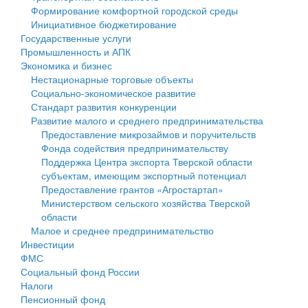
Формирование комфортной городской среды
Государственные услуги
Символика
муниципального округа Тверской области
Финансовое управление
Инициативное бюджетирование
Государственные услуги
Промышленность и АПК
Устав
Администрация Кашинского муниципального округа
Бюджет для граждан
Промышленность и АПК
Экономика и бизнес
Экономика и бизнес
Гостям округа
Тверской области
Имущество
Нестационарные торговые объекты
Социально-экономическое развитие
...
Туризм
Управление сельскими территориями
Выявление правообладателей ранее учтенных
Стандарт развития конкуренции
Развитие малого и среднего предпринимательства
Культура
Открытые данные
объектов недвижимости
Предоставление микрозаймов и поручительств
Фонда содействия предпринимательству
Образование
Работа с обращениями граждан
Имущественная поддержка субъектов малого и
Поддержка Центра экспорта Тверской области
субъектам, имеющим экспортный потенциал
Здравоохранение
Муниципальный контроль
среднего предпринимательства
Предоставление грантов «Агростартап»
Министерством сельского хозяйства Тверской
Социальная защита
Муниципальные услуги
Информационная поддержка субъектов малого и
области
Малое и среднее предпринимательство
Фотоальбом
Проекты административных регламентов
среднего предпринимательства
Инвестиции
ФМС
Антимонопольный комплаенс
Муниципальные программы
Социальный фонд России
Налоги
Противодействие коррупции
Контрольно-счетная палата
Пенсионный фонд