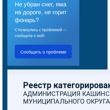
Не убран снег, яма
на дороге, не горит
фонарь?
Столкнулись с проблемой —
сообщите о ней!
Сообщить о проблеме