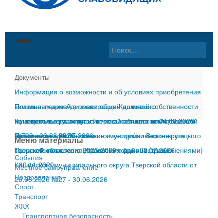
Главная
Документы
Информация о возможности и об условиях приобретения
Материалы
земельных долей в праве общей долевой собственности
Постановление Администрации Кашинского
Округ
События
на земельные участки из земель сельскохозяйственного
муниципального округа Тверской области от 04.08.2026
Комплексное развитие системы жилищно-коммунальной
Местное самоуправление
Местное cамоуправление
Общая информация
назначения
№700
инфраструктуры Кашинского муниципального округа
Правила землепользования и застройки Верхнетроицкого
-
06.08.2026
-
29.07.2026
Меню материалы
Тверской области на 2025-2030 годы
сельского поселения Кашинского района (с изменениями)
Приказ Финансового управления Администрации
-
02.07.2026
Документы
Поздравления
Год памяти и славы
Глава округа
События
-
Кашинского муниципального округа Тверской области от
30.11.2020
Местное cамоуправление
Контакты
Спорт
Герои Советского Союза
Дума Кашинского муниципального округа Тверской
Глава округа
Поздравления
26.06.2026 №27
-
30.06.2026
Спорт
ГИБДД
Почетные граждане
области
Дума
О нас
Транспорт
ЖКХ
ЖКХ
История
Контрольно-счетная палата Кашинского
Администрация
Интернет-приемная
Транспортная безопасность