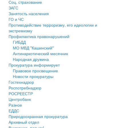
Соц. страхование
Персональные данные
ЗАГС
Занятость населения
Оценка регулирующего воздействия
ГО и ЧС
Противодействие терроризму, его идеологии и
Деятельность МУ
экстремизму
Профилактика правонарушений
Нормативы градостроительного проектирования
ГИБДД
МО МВД "Кашинский"
Правила землепользования и застройки
Антинаркотический месячник
Народная дружина
Генеральные планы
Прокуратура информирует
Правовое просвещение
Проекты планировки территории
Новости прокуратуры
Гостехнадзор
Собрание депутатов
Роспотребнадзор
РОСРЕЕСТР
Городское поселение
Центробанк
Разное
Сельские поселения
ЕДДС
Природоохранная прокуратура
Архивный отдел
Внимание, розыск!