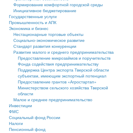
Формирование комфортной городской среды
Государственные услуги
Символика
муниципального округа Тверской области
Финансовое управление
Инициативное бюджетирование
Государственные услуги
Промышленность и АПК
Устав
Администрация Кашинского муниципального округа
Бюджет для граждан
Промышленность и АПК
Экономика и бизнес
Экономика и бизнес
Гостям округа
Тверской области
Имущество
Нестационарные торговые объекты
Социально-экономическое развитие
...
Туризм
Управление сельскими территориями
Выявление правообладателей ранее учтенных
Стандарт развития конкуренции
Развитие малого и среднего предпринимательства
Культура
Открытые данные
объектов недвижимости
Предоставление микрозаймов и поручительств
Фонда содействия предпринимательству
Образование
Работа с обращениями граждан
Имущественная поддержка субъектов малого и
Поддержка Центра экспорта Тверской области
субъектам, имеющим экспортный потенциал
Здравоохранение
Муниципальный контроль
среднего предпринимательства
Предоставление грантов «Агростартап»
Министерством сельского хозяйства Тверской
Социальная защита
Муниципальные услуги
Информационная поддержка субъектов малого и
области
Малое и среднее предпринимательство
Фотоальбом
Проекты административных регламентов
среднего предпринимательства
Инвестиции
ФМС
Антимонопольный комплаенс
Муниципальные программы
Социальный фонд России
Налоги
Противодействие коррупции
Контрольно-счетная палата
Пенсионный фонд