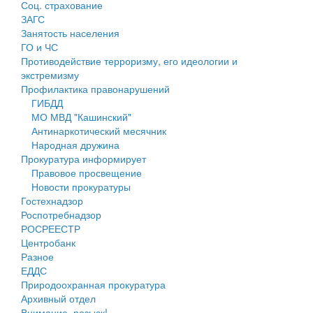
Соц. страхование
Персональные данные
ЗАГС
Занятость населения
Оценка регулирующего воздействия
ГО и ЧС
Противодействие терроризму, его идеологии и
Деятельность МУ
экстремизму
Профилактика правонарушений
Нормативы градостроительного проектирования
ГИБДД
МО МВД "Кашинский"
Правила землепользования и застройки
Антинаркотический месячник
Народная дружина
Генеральные планы
Прокуратура информирует
Правовое просвещение
Проекты планировки территории
Новости прокуратуры
Гостехнадзор
Собрание депутатов
Роспотребнадзор
РОСРЕЕСТР
Городское поселение
Центробанк
Разное
Сельские поселения
ЕДДС
Природоохранная прокуратура
Архивный отдел
Внимание, розыск!