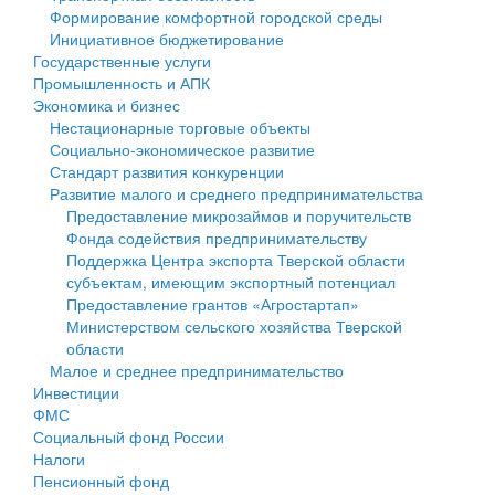
Формирование комфортной городской среды
Государственные услуги
Символика
муниципального округа Тверской области
Финансовое управление
Инициативное бюджетирование
Государственные услуги
Промышленность и АПК
Устав
Администрация Кашинского муниципального округа
Бюджет для граждан
Промышленность и АПК
Экономика и бизнес
Экономика и бизнес
Гостям округа
Тверской области
Имущество
Нестационарные торговые объекты
Социально-экономическое развитие
...
Туризм
Управление сельскими территориями
Выявление правообладателей ранее учтенных
Стандарт развития конкуренции
Развитие малого и среднего предпринимательства
Культура
Открытые данные
объектов недвижимости
Предоставление микрозаймов и поручительств
Фонда содействия предпринимательству
Образование
Работа с обращениями граждан
Имущественная поддержка субъектов малого и
Поддержка Центра экспорта Тверской области
субъектам, имеющим экспортный потенциал
Здравоохранение
Муниципальный контроль
среднего предпринимательства
Предоставление грантов «Агростартап»
Министерством сельского хозяйства Тверской
Социальная защита
Муниципальные услуги
Информационная поддержка субъектов малого и
области
Малое и среднее предпринимательство
Фотоальбом
Проекты административных регламентов
среднего предпринимательства
Инвестиции
ФМС
Антимонопольный комплаенс
Муниципальные программы
Социальный фонд России
Налоги
Противодействие коррупции
Контрольно-счетная палата
Пенсионный фонд