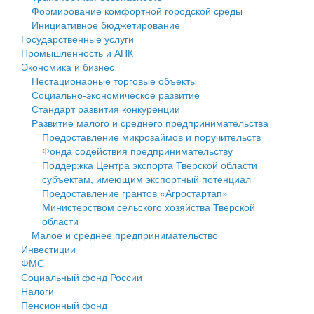
Формирование комфортной городской среды
Государственные услуги
Символика
муниципального округа Тверской области
Финансовое управление
Инициативное бюджетирование
Государственные услуги
Промышленность и АПК
Устав
Администрация Кашинского муниципального округа
Бюджет для граждан
Промышленность и АПК
Экономика и бизнес
Экономика и бизнес
Гостям округа
Тверской области
Имущество
Нестационарные торговые объекты
Социально-экономическое развитие
...
Туризм
Управление сельскими территориями
Выявление правообладателей ранее учтенных
Стандарт развития конкуренции
Развитие малого и среднего предпринимательства
Культура
Открытые данные
объектов недвижимости
Предоставление микрозаймов и поручительств
Фонда содействия предпринимательству
Образование
Работа с обращениями граждан
Имущественная поддержка субъектов малого и
Поддержка Центра экспорта Тверской области
субъектам, имеющим экспортный потенциал
Здравоохранение
Муниципальный контроль
среднего предпринимательства
Предоставление грантов «Агростартап»
Министерством сельского хозяйства Тверской
Социальная защита
Муниципальные услуги
Информационная поддержка субъектов малого и
области
Малое и среднее предпринимательство
Фотоальбом
Проекты административных регламентов
среднего предпринимательства
Инвестиции
ФМС
Антимонопольный комплаенс
Муниципальные программы
Социальный фонд России
Налоги
Противодействие коррупции
Контрольно-счетная палата
Пенсионный фонд