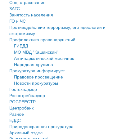
Соц. страхование
Персональные данные
ЗАГС
Занятость населения
Оценка регулирующего воздействия
ГО и ЧС
Противодействие терроризму, его идеологии и
Деятельность МУ
экстремизму
Профилактика правонарушений
Нормативы градостроительного проектирования
ГИБДД
МО МВД "Кашинский"
Правила землепользования и застройки
Антинаркотический месячник
Народная дружина
Генеральные планы
Прокуратура информирует
Правовое просвещение
Проекты планировки территории
Новости прокуратуры
Гостехнадзор
Собрание депутатов
Роспотребнадзор
РОСРЕЕСТР
Городское поселение
Центробанк
Разное
Сельские поселения
ЕДДС
Природоохранная прокуратура
Архивный отдел
Внимание, розыск!