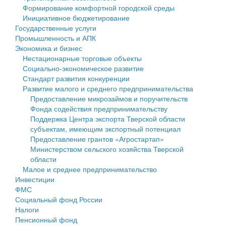
Формирование комфортной городской среды
Государственные услуги
Символика
муниципального округа Тверской области
Финансовое управление
Инициативное бюджетирование
Государственные услуги
Промышленность и АПК
Устав
Администрация Кашинского муниципального округа
Бюджет для граждан
Промышленность и АПК
Экономика и бизнес
Экономика и бизнес
Гостям округа
Тверской области
Имущество
Нестационарные торговые объекты
Социально-экономическое развитие
...
Туризм
Управление сельскими территориями
Выявление правообладателей ранее учтенных
Стандарт развития конкуренции
Развитие малого и среднего предпринимательства
Культура
Открытые данные
объектов недвижимости
Предоставление микрозаймов и поручительств
Фонда содействия предпринимательству
Образование
Работа с обращениями граждан
Имущественная поддержка субъектов малого и
Поддержка Центра экспорта Тверской области
субъектам, имеющим экспортный потенциал
Здравоохранение
Муниципальный контроль
среднего предпринимательства
Предоставление грантов «Агростартап»
Министерством сельского хозяйства Тверской
Социальная защита
Муниципальные услуги
Информационная поддержка субъектов малого и
области
Малое и среднее предпринимательство
Фотоальбом
Проекты административных регламентов
среднего предпринимательства
Инвестиции
ФМС
Антимонопольный комплаенс
Муниципальные программы
Социальный фонд России
Налоги
Противодействие коррупции
Контрольно-счетная палата
Пенсионный фонд