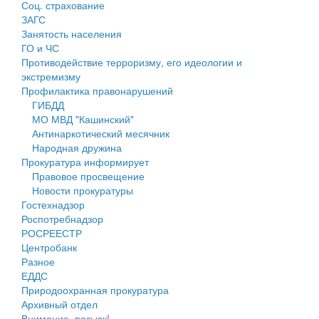
Соц. страхование
Персональные данные
ЗАГС
Занятость населения
Оценка регулирующего воздействия
ГО и ЧС
Противодействие терроризму, его идеологии и
Деятельность МУ
экстремизму
Профилактика правонарушений
Нормативы градостроительного проектирования
ГИБДД
МО МВД "Кашинский"
Правила землепользования и застройки
Антинаркотический месячник
Народная дружина
Генеральные планы
Прокуратура информирует
Правовое просвещение
Проекты планировки территории
Новости прокуратуры
Гостехнадзор
Собрание депутатов
Роспотребнадзор
РОСРЕЕСТР
Городское поселение
Центробанк
Разное
Сельские поселения
ЕДДС
Природоохранная прокуратура
Архивный отдел
Внимание, розыск!