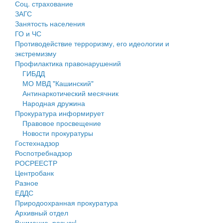
Соц. страхование
Персональные данные
ЗАГС
Занятость населения
Оценка регулирующего воздействия
ГО и ЧС
Противодействие терроризму, его идеологии и
Деятельность МУ
экстремизму
Профилактика правонарушений
Нормативы градостроительного проектирования
ГИБДД
МО МВД "Кашинский"
Правила землепользования и застройки
Антинаркотический месячник
Народная дружина
Генеральные планы
Прокуратура информирует
Правовое просвещение
Проекты планировки территории
Новости прокуратуры
Гостехнадзор
Собрание депутатов
Роспотребнадзор
РОСРЕЕСТР
Городское поселение
Центробанк
Разное
Сельские поселения
ЕДДС
Природоохранная прокуратура
Архивный отдел
Внимание, розыск!