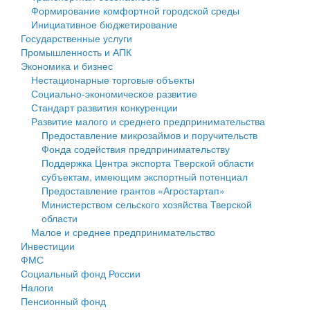
Формирование комфортной городской среды
Государственные услуги
Символика
муниципального округа Тверской области
Финансовое управление
Инициативное бюджетирование
Государственные услуги
Промышленность и АПК
Устав
Администрация Кашинского муниципального округа
Бюджет для граждан
Промышленность и АПК
Экономика и бизнес
Экономика и бизнес
Гостям округа
Тверской области
Имущество
Нестационарные торговые объекты
Социально-экономическое развитие
...
Туризм
Управление сельскими территориями
Выявление правообладателей ранее учтенных
Стандарт развития конкуренции
Развитие малого и среднего предпринимательства
Культура
Открытые данные
объектов недвижимости
Предоставление микрозаймов и поручительств
Фонда содействия предпринимательству
Образование
Работа с обращениями граждан
Имущественная поддержка субъектов малого и
Поддержка Центра экспорта Тверской области
субъектам, имеющим экспортный потенциал
Здравоохранение
Муниципальный контроль
среднего предпринимательства
Предоставление грантов «Агростартап»
Министерством сельского хозяйства Тверской
Социальная защита
Муниципальные услуги
Информационная поддержка субъектов малого и
области
Малое и среднее предпринимательство
Фотоальбом
Проекты административных регламентов
среднего предпринимательства
Инвестиции
ФМС
Антимонопольный комплаенс
Муниципальные программы
Социальный фонд России
Налоги
Противодействие коррупции
Контрольно-счетная палата
Пенсионный фонд