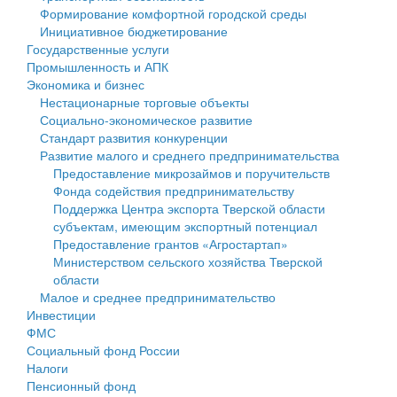
Формирование комфортной городской среды
Государственные услуги
Символика
муниципального округа Тверской области
Финансовое управление
Инициативное бюджетирование
Государственные услуги
Промышленность и АПК
Устав
Администрация Кашинского муниципального округа
Бюджет для граждан
Промышленность и АПК
Экономика и бизнес
Экономика и бизнес
Гостям округа
Тверской области
Имущество
Нестационарные торговые объекты
Социально-экономическое развитие
...
Туризм
Управление сельскими территориями
Выявление правообладателей ранее учтенных
Стандарт развития конкуренции
Развитие малого и среднего предпринимательства
Культура
Открытые данные
объектов недвижимости
Предоставление микрозаймов и поручительств
Фонда содействия предпринимательству
Образование
Работа с обращениями граждан
Имущественная поддержка субъектов малого и
Поддержка Центра экспорта Тверской области
субъектам, имеющим экспортный потенциал
Здравоохранение
Муниципальный контроль
среднего предпринимательства
Предоставление грантов «Агростартап»
Министерством сельского хозяйства Тверской
Социальная защита
Муниципальные услуги
Информационная поддержка субъектов малого и
области
Малое и среднее предпринимательство
Фотоальбом
Проекты административных регламентов
среднего предпринимательства
Инвестиции
ФМС
Антимонопольный комплаенс
Муниципальные программы
Социальный фонд России
Налоги
Противодействие коррупции
Контрольно-счетная палата
Пенсионный фонд