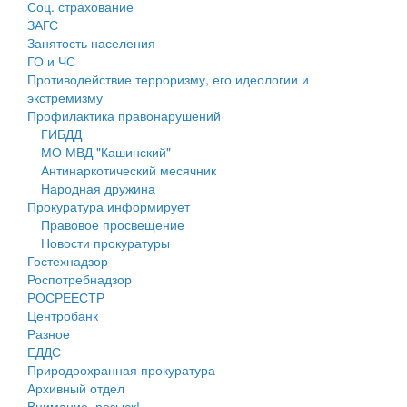
Соц. страхование
Персональные данные
ЗАГС
Занятость населения
Оценка регулирующего воздействия
ГО и ЧС
Противодействие терроризму, его идеологии и
Деятельность МУ
экстремизму
Профилактика правонарушений
Нормативы градостроительного проектирования
ГИБДД
МО МВД "Кашинский"
Правила землепользования и застройки
Антинаркотический месячник
Народная дружина
Генеральные планы
Прокуратура информирует
Правовое просвещение
Проекты планировки территории
Новости прокуратуры
Гостехнадзор
Собрание депутатов
Роспотребнадзор
РОСРЕЕСТР
Городское поселение
Центробанк
Разное
Сельские поселения
ЕДДС
Природоохранная прокуратура
Архивный отдел
Внимание, розыск!